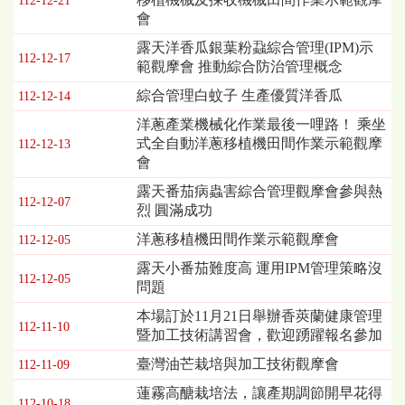
112-12-21
會
露天洋香瓜銀葉粉蝨綜合管理(IPM)示
112-12-17
範觀摩會 推動綜合防治管理概念
綜合管理白蚊子 生產優質洋香瓜
112-12-14
洋蔥產業機械化作業最後一哩路！ 乘坐
式全自動洋蔥移植機田間作業示範觀摩
112-12-13
會
露天番茄病蟲害綜合管理觀摩會參與熱
112-12-07
烈 圓滿成功
洋蔥移植機田間作業示範觀摩會
112-12-05
露天小番茄難度高 運用IPM管理策略沒
112-12-05
問題
本場訂於11月21日舉辦香莢蘭健康管理
112-11-10
暨加工技術講習會，歡迎踴躍報名參加
臺灣油芒栽培與加工技術觀摩會
112-11-09
蓮霧高醣栽培法，讓產期調節開早花得
112-10-18