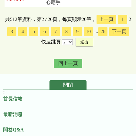
心應手
共512筆資料，第2
/
26頁，每頁顯示20筆，
上一頁
1
2
3
4
5
6
7
8
9
10
...
26
下一頁
快速跳頁
回上一頁
關閉
:::
首長信箱
最新消息
問答Q&A