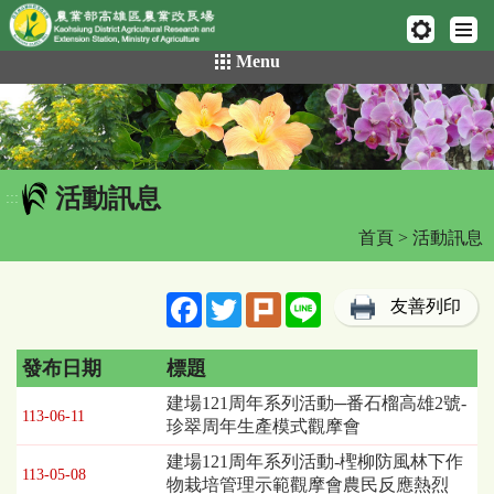
網頁置頂
:::
跳
Menu
到
主
要
內
容
活動訊息
區
:::
塊
首頁
> 活動訊息
Facebook
Twitter
Plurk
Line
友善列印
發布日期
標題
活
建場121周年系列活動─番石榴高雄2號-
113-06-11
動
珍翠周年生產模式觀摩會
訊
建場121周年系列活動-檉柳防風林下作
息
113-05-08
物栽培管理示範觀摩會農民反應熱烈
列