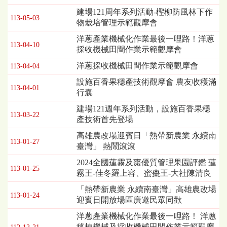
表，
建場121周年系列活動-檉柳防風林下作
113-05-03
欄
物栽培管理示範觀摩會
位
洋蔥產業機械化作業最後一哩路！洋蔥
依
113-04-10
採收機械田間作業示範觀摩會
序
為：
洋蔥採收機械田間作業示範觀摩會
113-04-04
發
設施百香果穩產技術觀摩會 農友收穫滿
布
113-04-01
行囊
日
期、
建場121週年系列活動，設施百香果穩
標
113-03-22
產技術首先登場
題
高雄農改場迎賓日「熱帶新農業 永續南
113-01-27
臺灣」 熱鬧滾滾
2024全國蓮霧及棗優質管理果園評鑑 蓮
113-01-25
霧王-佳冬羅上容、蜜棗王-大社陳清良
「熱帶新農業 永續南臺灣」高雄農改場
113-01-24
迎賓日開放場區廣邀民眾同歡
洋蔥產業機械化作業最後一哩路！ 洋蔥
移植機械及採收機械田間作業示範觀摩