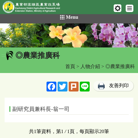
網頁置頂
:::
跳
Menu
到
主
要
內
容
◎農業推廣科
區
:::
塊
首頁
>
人物介紹
> ◎農業推廣科
Facebook
Twitter
Plurk
Line
友善列印
副研究員兼科長-翁一司
共1筆資料，第1
/
1頁，每頁顯示20筆