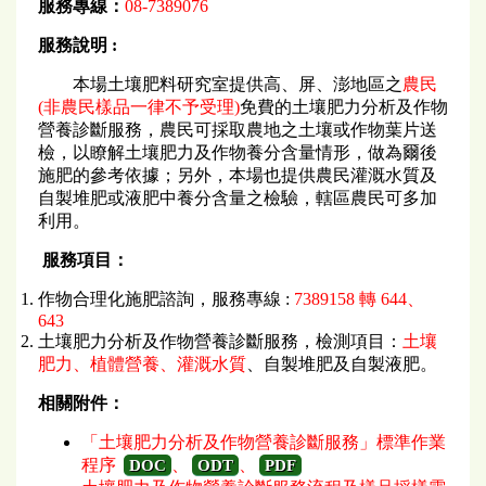
服務專線：
08-7389076
服務說明 :
本場土壤肥料研究室提供高、屏、澎地區之
農民
(非農民樣品一律不予受理)
免費的土壤肥力分析及作物
營養診斷服務，農民可採取農地之土壤或作物葉片送
檢，以瞭解土壤肥力及作物養分含量情形，做為爾後
施肥的參考依據；另外，本場也提供農民灌溉水質及
自製堆肥或液肥中養分含量之檢驗，轄區農民可多加
利用。
服務項目：
作物合理化施肥諮詢，服務專線 :
7389158 轉 644、
643
土壤肥力分析及作物營養診斷服務，檢測項目：
土壤
肥力、植體營養、灌溉水質
、自製堆肥及自製液肥。
相關附件：
「土壤肥力分析及作物營養診斷服務」標準作業
程序
、
、
DOC
ODT
PDF