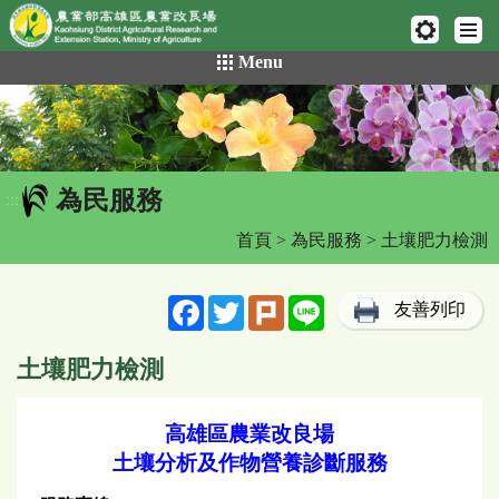
網頁置頂
:::
跳
Menu
到
主
要
內
容
為民服務
區
:::
塊
首頁
>
為民服務
> 土壤肥力檢測
Facebook
Twitter
Plurk
Line
友善列印
土壤肥力檢測
高雄區農業改良場
土壤分析及作物營養診斷服務