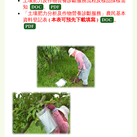
土壤肥力及作物營養診斷服務流程及樣品採樣需
知
、
DOC
PDF
「土壤肥力分析及作物營養診斷服務」農民基本
資料登記表
( 本表可預先下載填寫 )
、
DOC
PDF