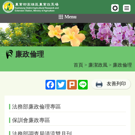
網頁置頂
:::
跳
Menu
到
主
要
內
容
廉政倫理
區
:::
塊
首頁
>
廉潔政風
> 廉政倫理
Facebook
Twitter
Plurk
Line
友善列印
法務部廉政倫理專區
保訓會廉政專區
法務部調查局清流雙月刊