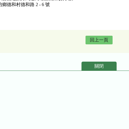
治鄉德和村德和路 2 - 6 號
回上一頁
關閉