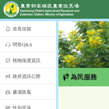
網頁置頂
:::
跳
到
首長信箱
主
要
內
問答Q&A
容
區
塊
植物保護資訊
為民服務
政府資訊公開
:::
廉潔政風
性別平等