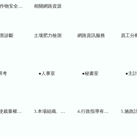
物安全用藥資訊
相關網路資源
害診斷
土壤肥力檢測
網路資訊服務
員工分
研考
●人事室
●秘書室
●主計
而訂頒之解釋性規定及裁量基準
3.本場組織、職掌及聯絡資訊
4.行政指導有關文書
5.施政計畫、業務