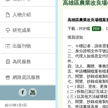
高雄區農業改良場
人物介紹
高雄區農業改良場檔案
下載：PDF檔
、
PDF
研究成果
填寫須知
出版刊物
一、※標記者，請依需
二、身分證明文件字號
三、代理人如係意定代
為民服務
件。
四、法人、團體、事務
五、申請機關檔案有檔案
六、閱覽、抄錄或複製
網路資訊服務
七、閱覽、抄錄或複製
( 一 ) 添註、塗改、
( 二 ) 拆散已裝訂完成
( 三 ) 以其他方法破
八、閱覽、抄錄或複製
自115年1月1日
九、申請書填具後，得