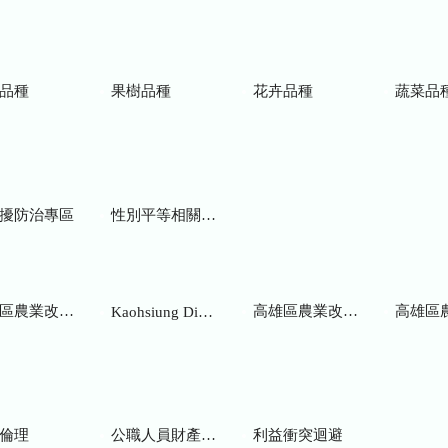
品種
果樹品種
花卉品種
蔬菜品
擾防治專區
性別平等相關網站
業改良場研究彙報
高雄區農業改良場年報
高雄區
Kaohsiung District Agricultural Research and Extension Station
倫理
公職人員財產申報
利益衝突迴避