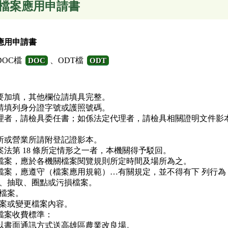
檔案應用申請書
應用申請書
DOC檔
、ODT檔
DOC
ODT
要加填，其他欄位請填具完整。
請填列身分證字號或護照號碼。
理者，請檢具委任書；如係法定代理者，請檢具相關證明文件影
所或營業所請附登記證影本。
法第 18 條所定情形之一者，本機關得予駁回。
檔案，應於各機關檔案閱覽規則所定時間及場所為之。
檔案，應遵守（檔案應用規範）…有關規定，並不得有下 列行為
更換、抽取、圈點或污損檔案。
之檔案。
壞檔案或變更檔案內容。
檔案收費標準：
以書面通訊方式送高雄區農業改良場。