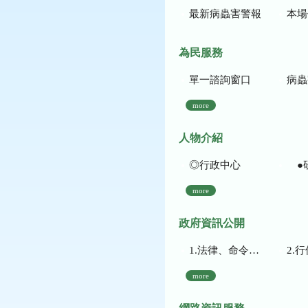
最新病蟲害警報
本場作
為民服務
單一諮詢窗口
病蟲
more
人物介紹
◎行政中心
●
more
政府資訊公開
1.法律、命令、法規命令
2.行使裁量權
more