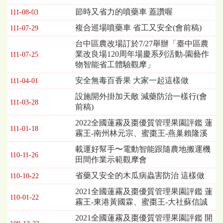
表，
節時又省力的噴藥車 蓋讚喔
111-08-03
欄
複合巡場噴藥車 省工又安全(會前稿)
111-07-29
位
依
台中區農改場訂於7/27舉辦「臺中區農
序
業改良場120周年場慶系列活動-園藝作
111-07-25
為：
物智能省工體驗觀摩」
發
安全無毒百香果 大家一起這樣做
布
111-04-01
日
設施開外掛加天敵 減藥防治一樣行(會
期、
111-03-28
前稿)
標
2022全國蓮霧及棗優質管理果園評鑑 蓮
題
111-01-18
霧王-南州林元宗、蜜棗王-燕巢賴隆溪
載運好幫手〜電動智能跟隨農地搬運機
110-11-26
田間作業示範觀摩會
省藥又安全的木瓜病蟲害防治 這樣做
110-10-22
2021全國蓮霧及棗優質管理果園評鑑 蓮
110-01-22
霧王-東港黃國霖、蜜棗王-大社蘇信誠
2021全國蓮霧及棗優質管理果園評鑑 開