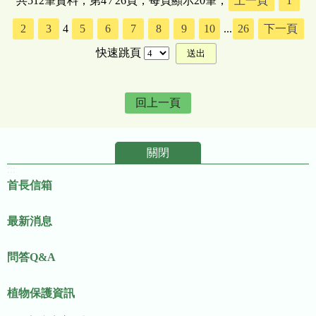
共512筆資料，第4
/
26頁，每頁顯示20筆，
上一頁
1
2
3
4
5
6
7
8
9
10
...
26
下一頁
快速跳頁
回上一頁
關閉
:::
首長信箱
最新消息
問答Q&A
植物保護資訊