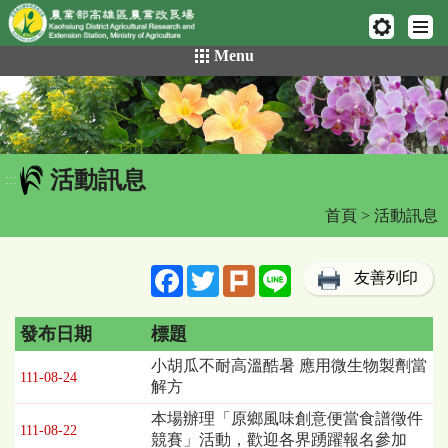
網頁置頂
:::
跳
Menu
到
主
要
內
容
活動訊息
區
:::
塊
首頁
> 活動訊息
Facebook
Twitter
Plurk
Line
友善列印
發布日期
標題
活
小胡瓜不耐高溫酷暑 應用微生物製劑當
111-08-24
動
解方
訊
本場辦理「原鄉風味創意便當食譜徵件
息
111-08-22
競賽」活動，歡迎各界踴躍報名參加
列