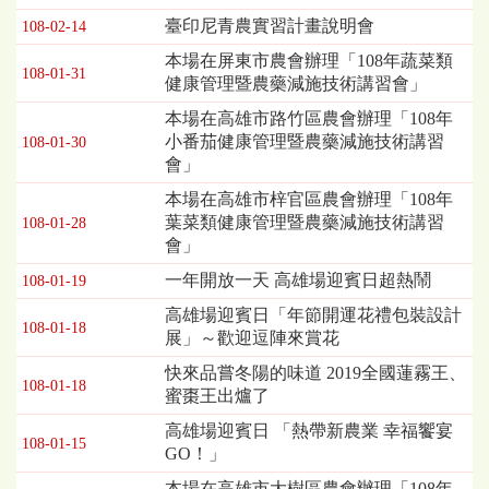
表，
臺印尼青農實習計畫說明會
108-02-14
欄
本場在屏東市農會辦理「108年蔬菜類
位
108-01-31
健康管理暨農藥減施技術講習會」
依
序
本場在高雄市路竹區農會辦理「108年
為：
小番茄健康管理暨農藥減施技術講習
108-01-30
發
會」
布
本場在高雄市梓官區農會辦理「108年
日
葉菜類健康管理暨農藥減施技術講習
期、
108-01-28
會」
標
題
一年開放一天 高雄場迎賓日超熱鬧
108-01-19
高雄場迎賓日「年節開運花禮包裝設計
108-01-18
展」～歡迎逗陣來賞花
快來品嘗冬陽的味道 2019全國蓮霧王、
108-01-18
蜜棗王出爐了
高雄場迎賓日 「熱帶新農業 幸福饗宴
108-01-15
GO！」
本場在高雄市大樹區農會辦理「108年