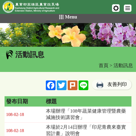
網頁置頂
:::
跳
Menu
到
主
要
內
容
活動訊息
區
:::
塊
首頁
> 活動訊息
Facebook
Twitter
Plurk
Line
友善列印
發布日期
標題
活
本場辦理「108年蔬菜健康管理暨農藥
108-02-18
動
減施技術講習會」
訊
本場於2月14日辦理「印尼青農來臺實
息
108-02-18
習計畫」說明會
列