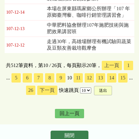
本場在屏東縣瑪家鄉公所辦理「107 年
107-12-14
原鄉臺灣藜、咖啡行銷管理講習會」
中華肥料協會辦理107年施肥技術與施
107-12-13
肥效果講習班
走過30年，高雄場辦理有機試驗田蔬菜
107-12-12
及豆類友善栽培觀摩會
共512筆資料，第10
/
26頁，每頁顯示20筆，
上一頁
1
...
5
6
7
8
9
10
11
12
13
14
15
...
26
下一頁
快速跳頁
回上一頁
關閉