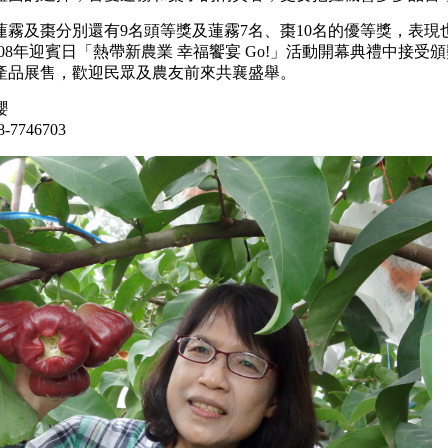
及棗分別還有9名頭等獎及蓮霧7名、棗10名的優等獎，表現也
108年迎賓日「熱帶新農業 幸福饗宴 Go!」活動開幕典禮中
產品展售，歡迎民眾及農友前來共襄盛舉。
櫻
-7746703