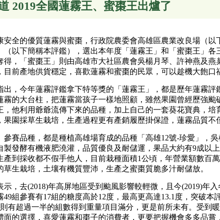
 2019全國蓮霧王、蜜棗王出爐了
的優質蓮霧與蜜棗，行政院農委會高雄區農業改良場（以下簡稱高
」（以下簡稱本評鑑），選出本年度「蓮霧王」和「蜜棗王」各
奪得，「蜜棗王」則由高雄市大社區農會吳楊月琴、許神燕及燕
，目前產地供貨穩定，喜歡蓮霧和蜜棗的民眾，可以趁機大飽口
，今年蓮霧評鑑拿下特等獎的「蓮霧王」，都是歷年蓮霧評鑑
蓮霧的大台柱，把蓮霧當孩子一樣地照顧，雖然果園曾經歷強颱
王，他利用爺爺流傳下來的品種，加上自己的一套葵花寶典，培
主，果園採草生栽培，生產過程更有產銷履歷掛保證，蓮霧品質不
賽品種，都是種植高雄場育成的品種「高雄12號-珍愛」，吳
配自製發酵有機液肥澆灌，品質優良及耐儲運，果品大約有9成以
、生產到採收都不假手他人，目前栽種面積1公頃，年營業額數百
的草生栽培，土壤有機質豐沛，生產之蜜棗質脆多汁耐儲放。
去(2018)年高屏地區受到颱風影響較輕微，且今(2019)
49組參賽有17組的糖度高於12度，最高更高達13.1度，突
參賽者則有超過一半的組數得到重量項目滿分，更是前所未有。受到
體面的選擇，喜愛蓮霧和棗子的消費者，更要把握機會多多品嘗