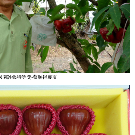
理果園評鑑特等獎-蔡順得農友