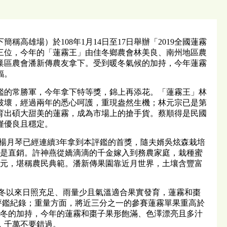
雄場）於108年1月14日至17日舉辦「2019全國蓮霧
三位，今年的「蓮霧王」由佳冬鄉農會林美良、南州地區農
巢區農會潘新傳農友拿下。受到暖冬氣候的加持，今年蓮霧
福。
的常勝軍，今年拿下特等獎，錦上再添花。「蓮霧王」林
破壞，經過兩年的悉心呵護，重現盎然生機；林元宗已是第
育出碩大甜美的蓮霧，成為市場上的搶手貨。蔡順得是民國
僅優良且穩定。
楊月琴已經連續3年拿到本評鑑的首獎，隨夫婿吳炫森栽培
上是直銷。許神燕從嬌滴滴的千金嫁入到務農家庭，栽種蜜
萬元，堪稱農民典範。潘新傳果園靠近月世界，土壤含豐富
年入冬以來日照充足、雨量少且氣溫適合果實發育，蓮霧和棗
破本評鑑紀錄；重量方面，將近三分之一的參賽蓮霧單果重高於
暖冬的加持，今年的蓮霧和棗子果形飽滿、色澤漂亮且多汁
，千萬不要錯過。