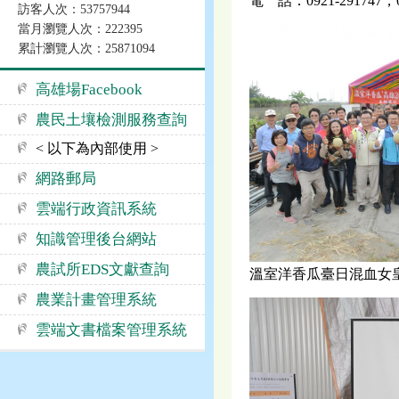
電 話：0921-291747；06
訪客人次：53757944
當月瀏覽人次：222395
累計瀏覽人次：25871094
高雄場Facebook
農民土壤檢測服務查詢
< 以下為內部使用 >
網路郵局
雲端行政資訊系統
知識管理後台網站
農試所EDS文獻查詢
溫室洋香瓜臺日混血女
農業計畫管理系統
雲端文書檔案管理系統