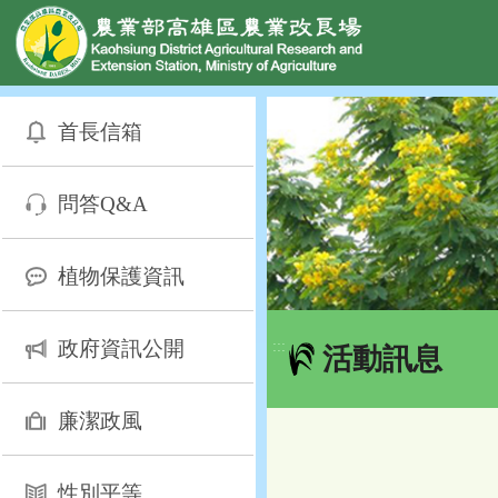
網頁置頂
:::
跳
到
首長信箱
主
要
內
問答Q&A
容
區
塊
植物保護資訊
政府資訊公開
:::
活動訊息
廉潔政風
性別平等