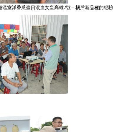
種溫室洋香瓜臺日混血女皇高雄2號－橘后新品種的經驗