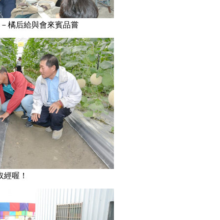
號－橘后給與會來賓品嘗
取經喔！