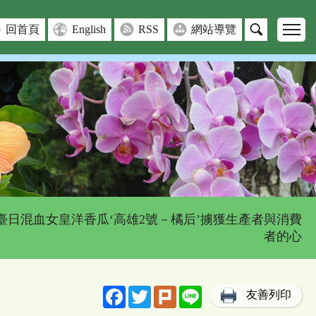
回首頁
English
RSS
網站導覽
 臺日混血女皇洋香瓜‘高雄2號－橘后’擄獲生產者與消費
者的心
Facebook
Twitter
Plurk
Line
友善列印