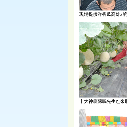
現場提供洋香瓜高雄2
十大神農蘇鵬先生也來