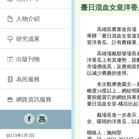
臺日混血女皇洋香
人物介紹
高雄區農業改良場（以
舉辦「臺日混血女皇溫
研究成果
室洋香瓜。計有農糧署
高雄場戴順發場長表示
出版刊物
洋香瓜上有其優勢，搭
市場價值高，反應相當熱烈。
以減少農藥的使用。
為民服務
本次觀摩會園主―屏東青
糖度14度以上，網紋
嘗前鑑賞它的網紋與果
網路資訊服務
臺日混血女皇-橘后比
戴場長進一步表示，本
全、吸睛的洋香瓜，以
聯絡人：施純堅
自115年1月1日