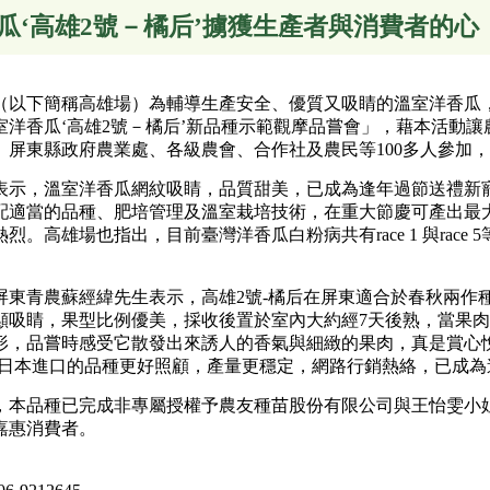
瓜‘高雄2號－橘后’擄獲生產者與消費者的心
下簡稱高雄場）為輔導生產安全、優質又吸睛的溫室洋香瓜，10
室洋香瓜‘高雄2號－橘后’新品種示範觀摩品嘗會」，藉本活動
、屏東縣政府農業處、各級農會、合作社及農民等100多人參加
，溫室洋香瓜網紋吸睛，品質甜美，已成為逢年過節送禮新寵
配適當的品種、肥培管理及溫室栽培技術，在重大節慶可產出最大
高雄場也指出，目前臺灣洋香瓜白粉病共有race 1 與race 5等
農蘇經緯先生表示，高雄2號-橘后在屏東適合於春秋兩作種植，
明顯吸睛，果型比例優美，採收後置於室內大約經7天後熟，當果
形，品嘗時感受它散發出來誘人的香氣與細緻的果肉，真是賞心
起日本進口的品種更好照顧，產量更穩定，網路行銷熱絡，已成為
品種已完成非專屬授權予農友種苗股份有限公司與王怡雯小姐
嘉惠消費者。