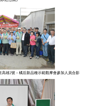
-9212645
皇高雄2號－橘后新品種示範觀摩會參加人員合影