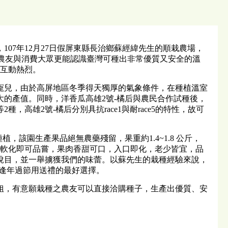
7年12月27日假屏東縣長治鄉蘇經緯先生的順栽農場，
讓農友與消費大眾更能認識臺灣可種出非常優質又安全的溫
，互動熱烈。
兒，由於高屏地區冬季得天獨厚的氣象條件，在種植溫室
的產值。同時，洋香瓜高雄2號-橘后與農民合作試種後，
2種，高雄2號-橘后分別具抗race1與耐race5的特性，故可
該園生產果品絕無農藥殘留，果重約1.4~1.8 公斤，
肉軟化即可品嘗，果肉香甜可口，入口即化，老少皆宜，品
悅目，並一舉擄獲我們的味蕾。以蘇先生的栽種經驗來說，
逢年過節用送禮的最好選擇。
，有意願栽種之農友可以直接洽購種子，生產出優質、安