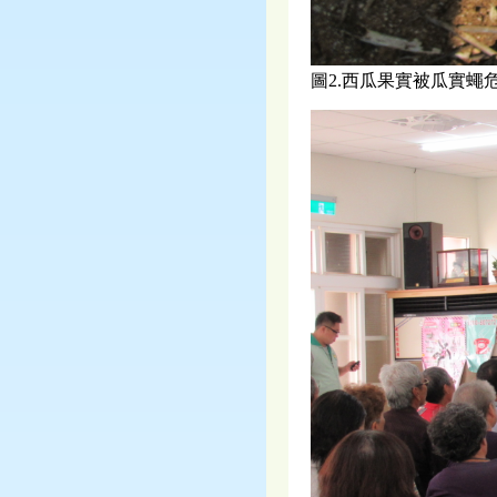
圖2.西瓜果實被瓜實蠅