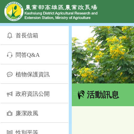
網頁置頂
:::
跳
到
首長信箱
主
要
內
問答Q&A
容
區
塊
植物保護資訊
活動訊息
政府資訊公開
:::
廉潔政風
性別平等