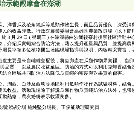
治示範觀摩會在澎湖
瓜、洋香瓜及稜角絲瓜等瓜類作物生長，而且品質優良，深受消
農民的收益降低。行政院農業委員會高雄區農業改良場（以下簡稱
，於 8 月 29 日 ( 星期三 ) 在澎湖縣白沙鄉後寮村後寮社
象，介紹瓜實蠅綜合防治方法，藉以提升產量與品質，並提高農
場長率領多位植物醫生蒞臨現場指導與說明，內容精采豐富，吸引
度主要是來自雌雄交配後，將蟲卵產在瓜類作物果實裡 ， 蟲卵孵
量與品質 ， 以及農民收益至巨。防治的方式可以利用克蠅香結
式結合區域共同防治方法降低瓜實蠅的密度與對果實的傷害。
公、湖西、白沙及西嶼等地區利用瓜類作物作為試驗材料，結合
農民收益。活動現場除了解說瓜類作物瓜實蠅防治方法外，也帶
互動熱絡，農友紛紛表示收獲良多。
良場澎湖分場 施純堅分場長、王俊能助理研究員