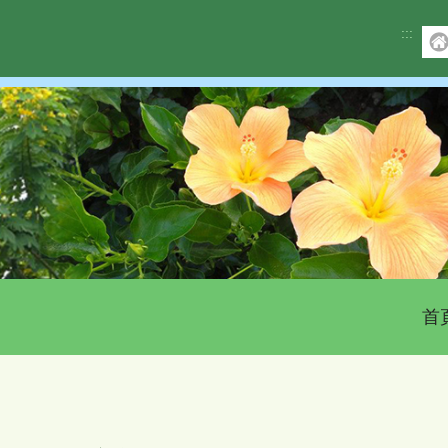
:::
首