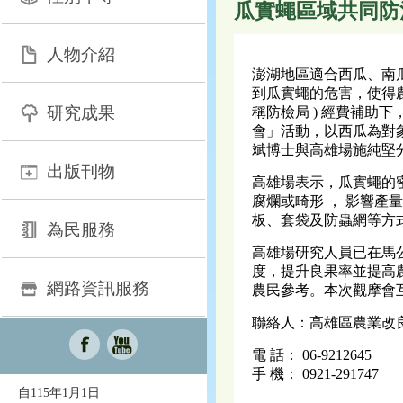
瓜實蠅區域共同防
人物介紹
澎湖地區適合西瓜、南
到瓜實蠅的危害，使得
研究成果
稱防檢局 ) 經費補助下
會」活動，以西瓜為對
斌博士與高雄場施純堅分
出版刊物
高雄場表示，瓜實蠅的密
腐爛或畸形 ， 影響產
板、套袋及防蟲網等方
為民服務
高雄場研究人員已在馬
度，提升良果率並提高
網路資訊服務
農民參考。本次觀摩會
聯絡人：高雄區農業改
電 話： 06-9212645
手 機： 0921-291747
自115年1月1日