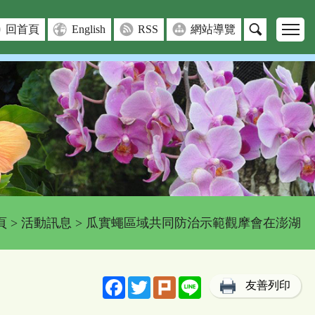
回首頁
English
RSS
網站導覽
頁
>
活動訊息
> 瓜實蠅區域共同防治示範觀摩會在澎湖
Facebook
Twitter
Plurk
Line
友善列印