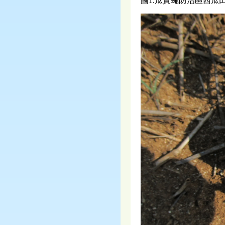
圖1.瓜實蠅防治區西瓜