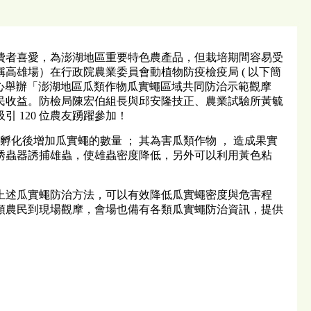
費者喜愛，為澎湖地區重要特色農產品，但栽培期間容易受
高雄場）在行政院農業委員會動植物防疫檢疫局 ( 以下簡
區活動中心舉辦「澎湖地區瓜類作物瓜實蠅區域共同防治示範觀摩
民收益。防檢局陳宏伯組長與邱安隆技正、農業試驗所黃毓
 120 位農友踴躍參加！
化後增加瓜實蠅的數量 ； 其為害瓜類作物 ， 造成果實
合誘蟲器誘捕雄蟲，使雄蟲密度降低，另外可以利用黃色粘
上述瓜實蠅防治方法，可以有效降低瓜實蠅密度與危害程
領農民到現場觀摩，會場也備有各類瓜實蠅防治資訊，提供