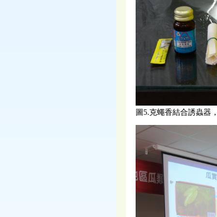
圖5.克蠅香結合誘蟲