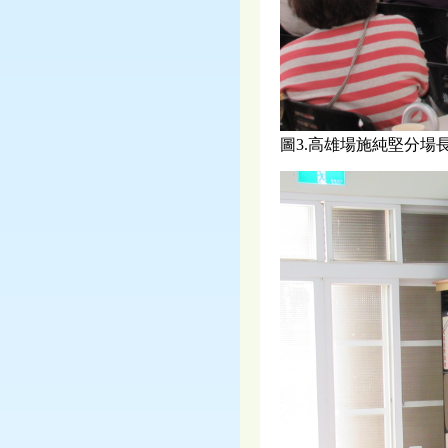
圖3.高雄場施純堅分場