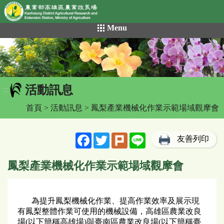
網頁置頂
:::
跳
Menu
到
主
要
內
容
活動訊息
區
:::
塊
首頁
>
活動訊息
> 鳳梨產業機械化作業示範場域觀摩會
Facebook
Twitter
Plurk
Line
友善列印
鳳梨產業機械化作業示範場域觀摩會
為提升鳳梨機械化作業、提高作業效率及展示現
有鳳梨整體作業可使用的機械設備，高雄區農業改良
場(以下簡稱高雄場)與臺南區農業改良場(以下簡稱臺