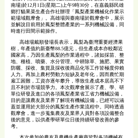
南場)於12月1日(星期二)上午9時30分，在嘉義縣民雄
鄉打貓果菜生產合作社辦理「鳳梨產業機械化作業示
範場域觀摩會」。高雄場與臺南場於觀摩會中，展示
並解說目前用於鳳梨整體產業的一系列機械設備，同
時進行田間示範操作。
高雄場戴順發場長表示，鳳梨為臺灣重要經濟果
樹，年產值約新臺幣88.5億元，但生產成本亦較鄰近
國家高，乃因生產鳳梨的作業過程中，諸如採苗、整
地、種植、噴藥、水分管理、中耕除草、施肥、果實
防曬、採收、集貨及採收後商品化等工作皆極度仰賴
人力。再加上農村勞動力短缺及老年化，因而農忙期
雇工困難，工資亦逐年攀升，導致生產成本居高不下
且不利於市場競爭力。本次觀摩會展示了產、學、研
單位研發及進口的各項鳳梨產業省工省力機械設備，
目的是讓農友及業界了解現有機械設備，已經可以涵
蓋並運用於大部分的鳳梨生產作業流程中。同時透過
觀摩會，進一步蒐集農友及業界人員對各項設備整合
後的意見，以供產學研單位日後持續研發改善的參
考。
本次參加的農友及農機生產廠商皆對各項機械有