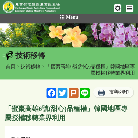
網頁置頂
:::
跳
Menu
到
主
要
內
容
技術移轉
區
:::
塊
首頁
>
技術移轉
> 「蜜棗高雄6號(甜心)品種權」韓國地區專
屬授權移轉業界利用
Facebook
Twitter
Plurk
Line
友善列印
「蜜棗高雄6號(甜心)品種權」韓國地區專
屬授權移轉業界利用