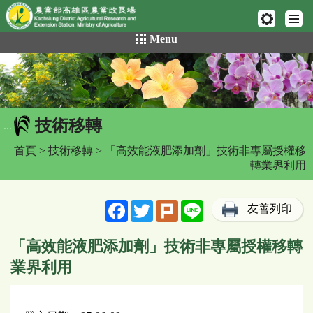
網頁置頂
:::
跳
Menu
到
主
要
內
容
技術移轉
區
:::
塊
首頁
>
技術移轉
> 「高效能液肥添加劑」技術非專屬授權移
轉業界利用
Facebook
Twitter
Plurk
Line
友善列印
「高效能液肥添加劑」技術非專屬授權移轉
業界利用