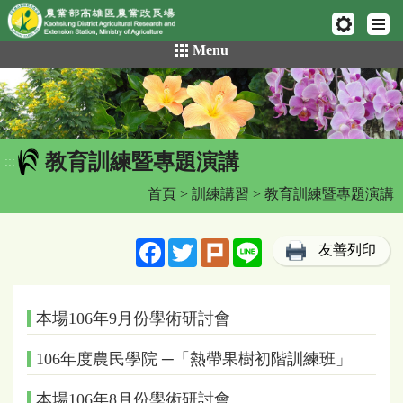
網頁置頂
:::
跳
Menu
到
主
要
內
容
教育訓練暨專題演講
區
:::
塊
首頁
>
訓練講習
> 教育訓練暨專題演講
Facebook
Twitter
Plurk
Line
友善列印
本場106年9月份學術研討會
106年度農民學院 ─「熱帶果樹初階訓練班」
本場106年8月份學術研討會