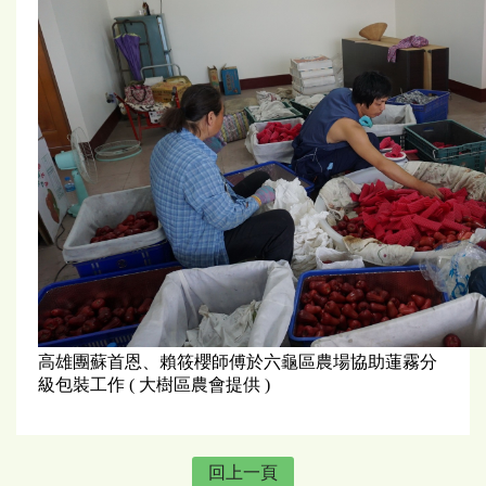
高雄團蘇首恩、賴筱櫻師傅於六龜區農場協助蓮霧分
級包裝工作 ( 大樹區農會提供 )
回上一頁