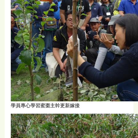
學員專心學習蜜棗主幹更新嫁接