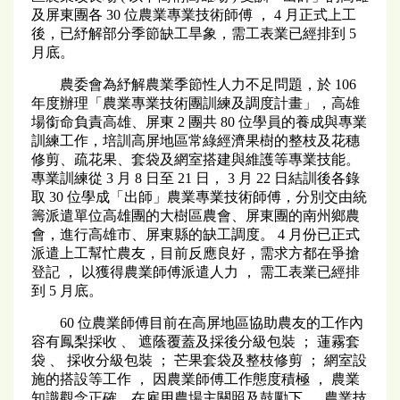
及屏東團各 30 位農業專業技術師傅 ， 4 月正式上工
後，已紓解部分季節缺工旱象，需工表業已經排到 5
月底。
農委會為紓解農業季節性人力不足問題，於 106
年度辦理「農業專業技術團訓練及調度計畫」，高雄
場銜命負責高雄、屏東 2 團共 80 位學員的養成與專業
訓練工作，培訓高屏地區常綠經濟果樹的整枝及花穗
修剪、疏花果、套袋及網室搭建與維護等專業技能。
專業訓練從 3 月 8 日至 21 日， 3 月 22 日結訓後各錄
取 30 位學成「出師」農業專業技術師傅，分別交由統
籌派遣單位高雄團的大樹區農會、屏東團的南州鄉農
會，進行高雄市、屏東縣的缺工調度。 4 月份已正式
派遣上工幫忙農友，目前反應良好，需求方都在爭搶
登記 ， 以獲得農業師傅派遣人力 ， 需工表業已經排
到 5 月底。
60 位農業師傅目前在高屏地區協助農友的工作內
容有鳳梨採收 、 遮蔭覆蓋及採後分級包裝 ； 蓮霧套
袋 、 採收分級包裝 ； 芒果套袋及整枝修剪 ； 網室設
施的搭設等工作 ， 因農業師傅工作態度積極 ， 農業
知識觀念正確，在雇用農場主關照及鼓勵下 ， 農業技