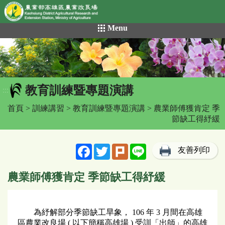
網頁置頂
:::
跳
Menu
到
主
要
內
容
教育訓練暨專題演講
區
:::
塊
首頁
>
訓練講習
>
教育訓練暨專題演講
> 農業師傅獲肯定 季
節缺工得紓緩
Facebook
Twitter
Plurk
Line
友善列印
農業師傅獲肯定 季節缺工得紓緩
為紓解部分季節缺工旱象， 106 年 3 月間在高雄
區農業改良場 ( 以下簡稱高雄場 ) 受訓「出師」的高雄