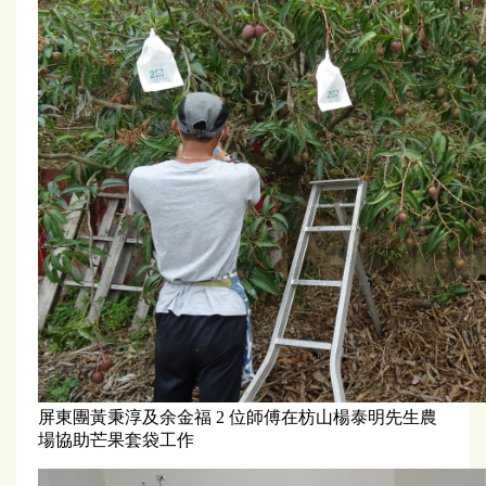
屏東團黃秉淳及余金福 2 位師傅在枋山楊泰明先生農
場協助芒果套袋工作