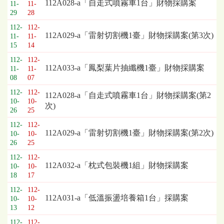
標
112A028-a「自走式噴霧車1台」財物採購案
11-
11-
採
29
28
購
112-
112-
列
112A029-a「雷射切割機1臺」財物採購案(第3次)
11-
11-
表，
15
14
欄
112-
112-
位
112A033-a「鳳梨葉片抽纖機1臺」財物採購案
11-
11-
依
08
07
序
112-
112-
112A028-a「自走式噴霧車1台」財物採購案(第2
為：
10-
10-
次)
開
26
25
標
112-
112-
日
112A029-a「雷射切割機1臺」財物採購案(第2次)
10-
10-
期、
26
25
截
112-
112-
標
112A032-a「枕式包裝機1組」財物採購案
10-
10-
日
18
17
期、
112-
112-
公
112A031-a「低溫振盪培養箱1台」採購案
10-
10-
告
13
12
事
項
112-
112-