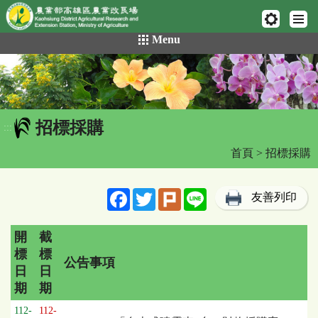
網頁置頂
:::
跳
Menu
到
主
要
內
容
招標採購
區
:::
塊
首頁
> 招標採購
Facebook
Twitter
Plurk
Line
友善列印
開
截
標
標
公告事項
日
日
期
期
招
112-
112-