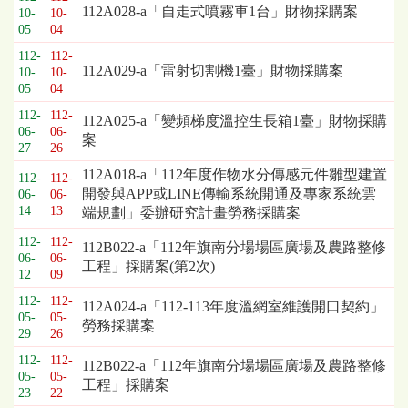
112A028-a「自走式噴霧車1台」財物採購案
10-
10-
05
04
112-
112-
112A029-a「雷射切割機1臺」財物採購案
10-
10-
05
04
112-
112-
112A025-a「變頻梯度溫控生長箱1臺」財物採購
06-
06-
案
27
26
112A018-a「112年度作物水分傳感元件雛型建置
112-
112-
開發與APP或LINE傳輸系統開通及專家系統雲
06-
06-
14
13
端規劃」委辦研究計畫勞務採購案
112-
112-
112B022-a「112年旗南分場場區廣場及農路整修
06-
06-
工程」採購案(第2次)
12
09
112-
112-
112A024-a「112-113年度溫網室維護開口契約」
05-
05-
勞務採購案
29
26
112-
112-
112B022-a「112年旗南分場場區廣場及農路整修
05-
05-
工程」採購案
23
22