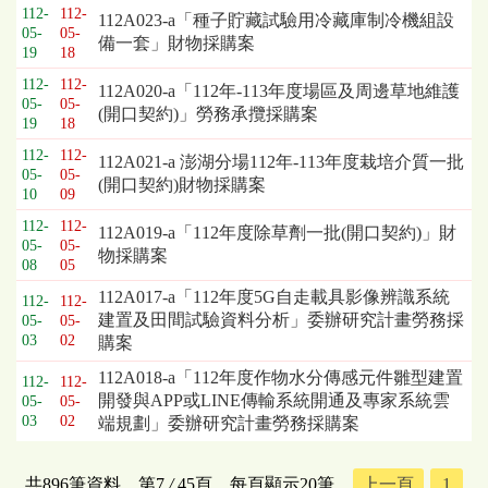
112-
112-
112A023-a「種子貯藏試驗用冷藏庫制冷機組設
05-
05-
備一套」財物採購案
19
18
112-
112-
112A020-a「112年-113年度場區及周邊草地維護
05-
05-
(開口契約)」勞務承攬採購案
19
18
112-
112-
112A021-a 澎湖分場112年-113年度栽培介質一批
05-
05-
(開口契約)財物採購案
10
09
112-
112-
112A019-a「112年度除草劑一批(開口契約)」財
05-
05-
物採購案
08
05
112A017-a「112年度5G自走載具影像辨識系統
112-
112-
建置及田間試驗資料分析」委辦研究計畫勞務採
05-
05-
03
02
購案
112A018-a「112年度作物水分傳感元件雛型建置
112-
112-
開發與APP或LINE傳輸系統開通及專家系統雲
05-
05-
03
02
端規劃」委辦研究計畫勞務採購案
共896筆資料，第7
/
45頁，每頁顯示20筆，
上一頁
1