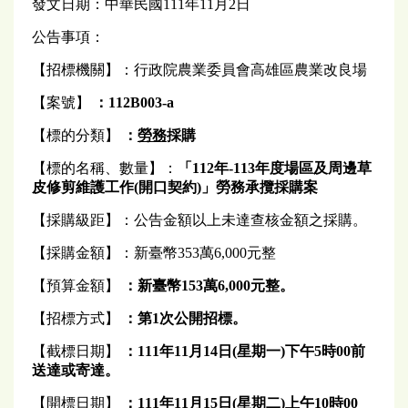
發文日期：中華民國111年11月2日
公告事項：
【招標機關】：行政院農業委員會高雄區農業改良場
【案號】
：112B003-a
【標的分類】
：
勞務
採購
【標的名稱、數量】：
「112年-113年度場區及周邊草
皮修剪維護工作(開口契約)」勞務承攬採購案
【採購級距】：公告金額以上未達查核金額之採購。
【採購金額】：新臺幣353萬6,000元整
【預算金額】
：新
臺
幣153萬6,000元整。
【招標方式】
：第1次公開招標。
【截標日期】
：
111
年11
月
14
日(星期一)
下午
5
時00前
送達或寄達。
【開標日期】
：
111
年11月15日(星期二)上午10時00