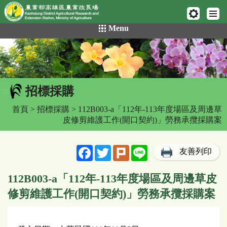
網頁置頂
:::
跳
Menu
到
主
要
內
容
招標採購
區
:::
塊
首頁
>
招標採購
> 112B003-a「112年-113年度場區及周邊草
皮修剪維護工作(開口契約)」勞務承攬採購案
Facebook
Twitter
Plurk
Line
友善列印
112B003-a「112年-113年度場區及周邊草皮
修剪維護工作(開口契約)」勞務承攬採購案