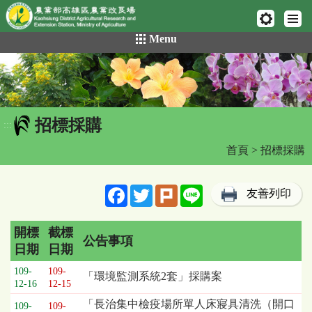
網頁置頂
:::
跳
Menu
到
主
要
內
容
招標採購
區
:::
塊
首頁
> 招標採購
Facebook
Twitter
Plurk
Line
友善列印
開標
截標
公告事項
日期
日期
招
109-
109-
「環境監測系統2套」採購案
標
12-16
12-15
採
「長治集中檢疫場所單人床寢具清洗（開口
109-
109-
購