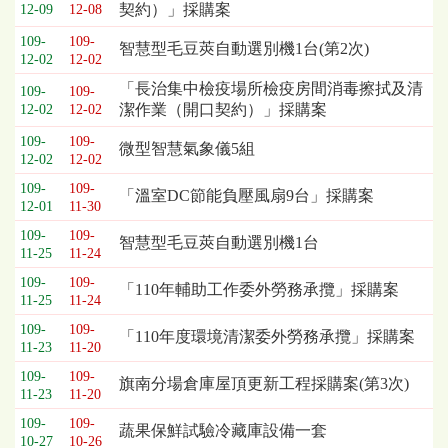
契約）」採購案
12-09
12-08
列
表，
109-
109-
智慧型毛豆莢自動選別機1台(第2次)
12-02
12-02
欄
位
「長治集中檢疫場所檢疫房間消毒擦拭及清
109-
109-
依
潔作業（開口契約）」採購案
12-02
12-02
序
109-
109-
為：
微型智慧氣象儀5組
12-02
12-02
開
標
109-
109-
「溫室DC節能負壓風扇9台」採購案
12-01
11-30
日
期、
109-
109-
智慧型毛豆莢自動選別機1台
截
11-25
11-24
標
109-
109-
「110年輔助工作委外勞務承攬」採購案
日
11-25
11-24
期、
109-
109-
公
「110年度環境清潔委外勞務承攬」採購案
11-23
11-20
告
事
109-
109-
旗南分場倉庫屋頂更新工程採購案(第3次)
11-23
11-20
項
109-
109-
蔬果保鮮試驗冷藏庫設備一套
10-27
10-26