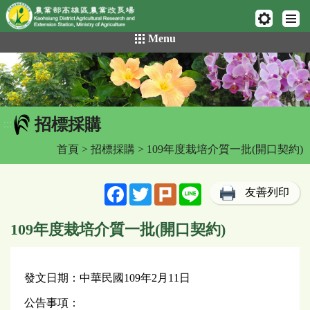
網頁置頂
:::
跳
Menu
到
主
要
內
容
招標採購
區
:::
塊
首頁
>
招標採購
> 109年度栽培介質一批(開口契約)
Facebook
Twitter
Plurk
Line
友善列印
109年度栽培介質一批(開口契約)
發文日期：中華民國109年2月11日
公告事項：