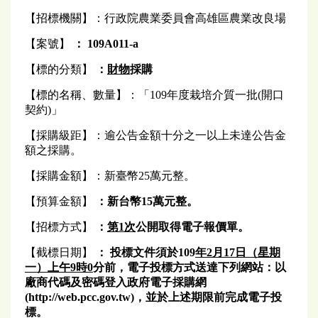
【招標機關】：行政院農業委員會高雄區農業改良場
【案號】
： 109A011-a
【標的分類】
：
財物
採購
【標的名稱、數量】：「109年度栽培介質一批(開口
契約)」
【採購級距】：逾公告金額十分之一以上未達公告金
額之採購。
【採購金額】：新臺幣25萬元整。
【預算金額】
：
新台幣15萬元
整
。
【招標方式】
：
第1次
公開取得電子報價單。
【截標日期】
：
投標文件須於109
年2月17日（星期
一
）
上午
9
時0
分前，電子投標方式送達下列網站：以
廠商代碼及密碼登入政府電子採購網
(http://web.pcc.gov.tw)，並於上述期限前完成電子投
標。