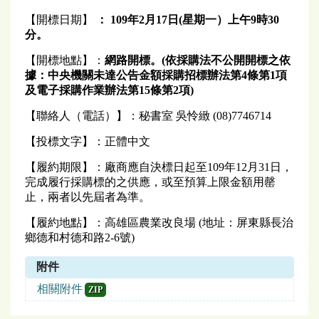
【開標日期】
： 109年2月17日(星期
一
）
上午
9
時30
分。
【開標地點】：
網路開標
。(依採購法不公開開標之依
據：中央機關未達公告金額採購招標辦法第4條第1項
及電子採購作業辦法第15條第2項)
【聯絡人（電話）】：秘書室 吳怜緻 (08)7746714
【投標文字】：正體中文
【履約期限】：廠商應自決標日起至109年12月31日，
完成履行採購標的之供應，或至預算上限金額用罄
止，兩者以先屆者為準。
【履約地點】：高雄區農業改良場 (地址：屏東縣長治
鄉德和村德和路2-6號)
附件
相關附件
ZIP