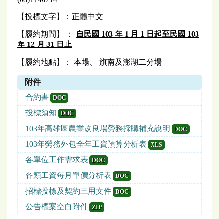
【投標文字】：正體中文
【履約期間】 ：
自民國 103 年 1 月 1 日起至民國 103
年 12 月 31 日止
【履約地點】： 本場、 旗南及澎湖二分場
附件
合約書
DOC
投標須知
DOC
103年高雄區農業改良場勞務採購補充說明
DOC
103年勞務外包全年工資預算分析表
XLS
各單位工作需求表
DOC
各類工資每月單價分析表
DOC
招標投標及契約三用文件
DOC
公告標案空白附件
ZIP