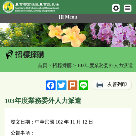
網頁置頂
:::
跳
Menu
到
主
要
內
容
招標採購
區
:::
塊
首頁
>
招標採購
> 103年度業務委外人力派遣
Facebook
Twitter
Plurk
Line
友善列印
103年度業務委外人力派遣
發文日期：中華民國 102 年 11 月 12 日
公告事項：