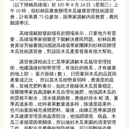
（以下簡稱高雄場）於 105 年 8 月 24 日（星期三）上
午 10 時，假杉林區農會辦理木瓜健康管理技術講習
會，計有果農 75 位參加，因專家講解內容務實，農民
聽講專注。
高雄場戴順發副場長於開場表示，只要地方有需
要，高雄場專家很樂意下鄉解決農民問題。杉林區農
會黃珍芳秘書致詞感謝高雄場專家團隊到杉林區辦理
木瓜技術講習會，對該區木瓜產業發展有很大幫助。
講習會課程由王仁晃專家講解木瓜栽培管理技
術，他建議做好樹勢管理，有強壯的根系，才有健康
的地上部 ； 葉片面積 ( 數 ) 、日照量與木瓜的品質與
產量成正比 ， 所以當木瓜樹勢衰弱時，應適度的疏
果，並補充肥料養分，如此才能確保木瓜質量穩定。
張耀聰專家負責講解木瓜合理化施肥，他強調木瓜的
肉質根不耐水，浸水後易敗根，應做好排水 畦 溝。夏
季高溫多雨，此時著果數量過多時，除適度疏果外，
也可由葉面補充液體肥料。最後，由陳正恩專家講授
木瓜健康管理及病蟲害防治，他強調環境、病蟲、木
瓜三者循環因果關係，所以做好木瓜果園的清潔管理
工作，並配合非農藥的預防措施，可以阻斷病蟲孳