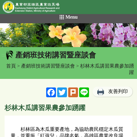
網頁置頂
:::
跳
Menu
到
主
要
內
容
產銷班技術講習暨座談會
區
:::
塊
首頁
>
產銷班技術講習暨座談會
> 杉林木瓜講習果農參加踴
躍
Facebook
Twitter
Plurk
Line
友善列印
杉林木瓜講習果農參加踴躍
杉林區為木瓜重要產地，為協助農民穩定木瓜質
量，並重振「紅孩兒」品牌名氣，高雄區農業改良場