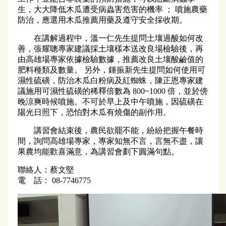
生，大大降低木瓜遭受病蟲害危害的機率 ； 噴施農藥
防治，應選用木瓜推薦用藥及遵守安全採收期。
在講解過程中，溫一仁先生提問土壤過酸如何改
善，張耀聰專家建議採土壤樣本送改良場檢驗後，再
由高雄場專家依據檢驗數據，推薦改良土壤酸鹼值的
肥料種類及數量。 另外，鍾振新先生提問如何使用可
濕性硫磺，防治木瓜白粉病及紅蜘蛛，陳正恩專家建
議施用可濕性硫磺的稀釋倍數為 800~1000 倍，並於傍
晚涼爽時候噴施。不可於早上及中午噴施，因硫磺在
陽光日照下，恐怕對木瓜有燒傷的副作用。
講習會結束後，農民欲罷不能，紛紛把握午餐時
間，詢問高雄場專家，專家知無不言，言無不盡，讓
果農均能歡喜滿意，為講習會劃下圓滿句點。
聯絡人：蔡文堅
電 話： 08-7746775