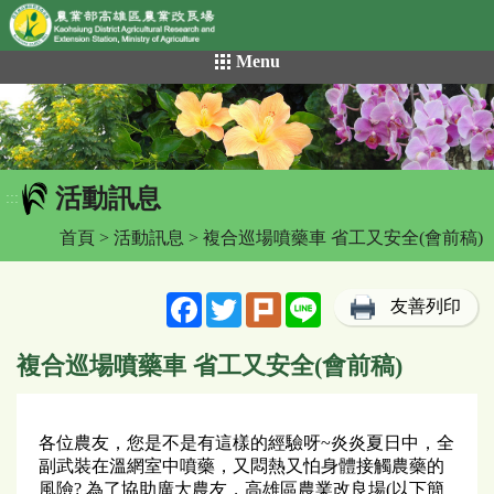
網頁置頂
:::
跳
Menu
到
主
要
內
容
活動訊息
區
:::
塊
首頁
>
活動訊息
> 複合巡場噴藥車 省工又安全(會前稿)
Facebook
Twitter
Plurk
Line
友善列印
複合巡場噴藥車 省工又安全(會前稿)
各位農友，您是不是有這樣的經驗呀~炎炎夏日中，全
副武裝在溫網室中噴藥，又悶熱又怕身體接觸農藥的
風險? 為了協助廣大農友，高雄區農業改良場(以下簡