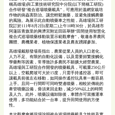
稱高雄場)與工業技術研究院中分院(以下簡稱工研院)
合作研發“複合巡場噴藥載具”，可應用於溫網室栽培
作物的病蟲害防治。讓您輕鬆施藥，並避免接觸農藥
的風險。為展示此自動噴藥車之性能，高雄場與工研
院訂於111年8月2日(星期二)上午10時30分，於高雄市
阿蓮區青旗里的興濟宮附近田區舉辦“田間使用智慧化
複合式巡場噴藥移動裝置示範觀摩會”，敬邀各界農民
團體、農機業者、植物保護業者及農友踴躍參加。
高雄場戴順發場長指出，農業從業人員的人口老化、
人力不足、有限的自動化設備，以及需要頻繁接觸化
學藥劑等因素，常導致許多農民不願擴大經營農業。
高雄場與工研院合作開發的噴藥載具，可載重250公斤
以上，空載爬坡可大於15度，只需手持遙控器，即可
讓載具前後左右移動，如同操作遙控玩具車一般容易
上手。且同一行間即可同時雙邊噴藥，相較於傳統的
牽管噴藥設備，毋須來回走動，減少50%以上的時間
及人力。此外，噴藥設備卸除後，車體亦可當搬運車
使用，多功能結合於一台車，提升田間使用的方便
性。
本次觀摩會將現場說明複合巡場噴藥載具之性能及實