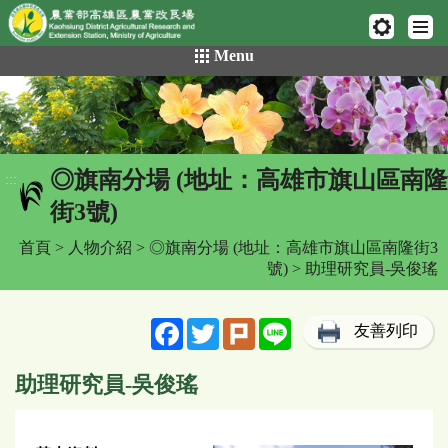
網頁置頂
:::
跳
Menu
到
主
要
內
容
◎旗南分場 (地址：高雄市旗山區南隆
區
:::
塊
街3號)
首頁
>
人物介紹
>
◎旗南分場 (地址：高雄市旗山區南隆街3
號)
> 助理研究員-吳俊瑤
Facebook
Twitter
Plurk
Line
友善列印
助理研究員-吳俊瑤