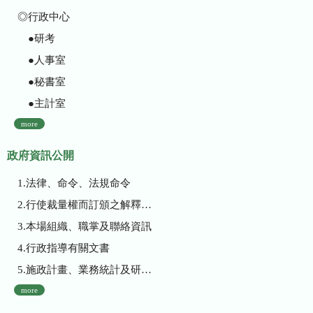
◎行政中心
●研考
●人事室
●秘書室
●主計室
more
政府資訊公開
1.法律、命令、法規命令
2.行使裁量權而訂頒之解釋性規定及裁量基準
3.本場組織、職掌及聯絡資訊
4.行政指導有關文書
5.施政計畫、業務統計及研究報告
more