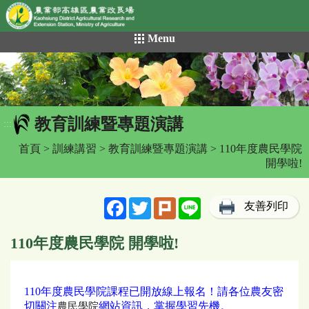
網頁置頂
:::
跳
Menu
到
主
要
內
容
教育訓練暨專題演講
區
:::
塊
首頁
>
訓練講習
>
教育訓練暨專題演講
> 110年度農民學院
開學啦!
Facebook
Twitter
Plurk
Line
友善列印
110年度農民學院 開學啦!
110年度農民學院課程已開放線上報名！請各位農友密
切關注
網站資訊，掌握學習先機。
農民學院