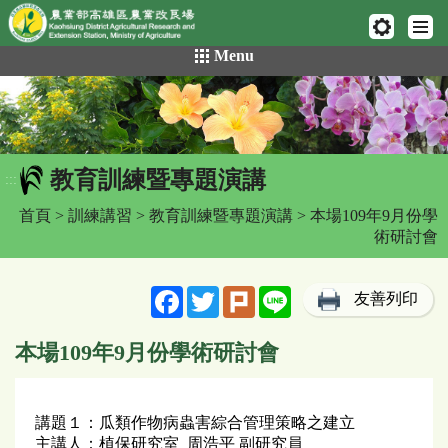
網頁置頂
:::
跳
Menu
到
主
要
內
容
教育訓練暨專題演講
區
:::
塊
首頁
>
訓練講習
>
教育訓練暨專題演講
> 本場109年9月份學
術研討會
Facebook
Twitter
Plurk
Line
友善列印
本場109年9月份學術研討會
講題１：瓜類作物病蟲害綜合管理策略之建立
主講人：植保研究室 周浩平 副研究員