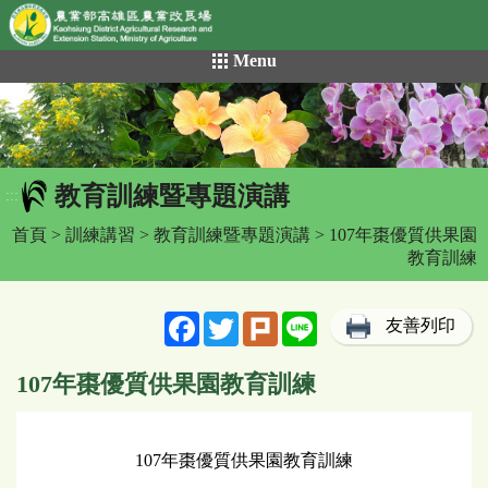
網頁置頂
:::
跳
Menu
到
主
要
內
容
教育訓練暨專題演講
區
:::
塊
首頁
>
訓練講習
>
教育訓練暨專題演講
> 107年棗優質供果園
教育訓練
Facebook
Twitter
Plurk
Line
友善列印
107年棗優質供果園教育訓練
107年棗優質供果園教育訓練