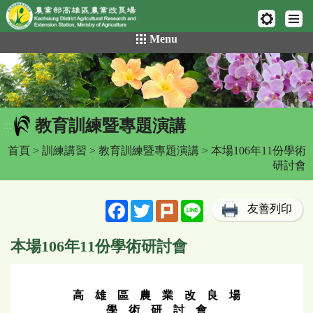
網頁置頂
:::
跳
Menu
到
主
要
內
容
教育訓練暨專題演講
區
:::
塊
首頁
>
訓練講習
>
教育訓練暨專題演講
> 本場106年11份學術
研討會
Facebook
Twitter
Plurk
Line
友善列印
本場106年11份學術研討會
高 雄 區 農 業 改 良 場
學 術 研 討 會