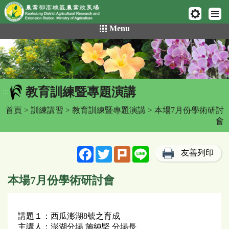
網頁置頂
:::
跳
Menu
到
主
要
內
容
教育訓練暨專題演講
區
:::
塊
首頁
>
訓練講習
>
教育訓練暨專題演講
> 本場7月份學術研討
會
Facebook
Twitter
Plurk
Line
友善列印
本場7月份學術研討會
講題１：西瓜澎湖8號之育成
主講人：澎湖分場 施純堅 分場長