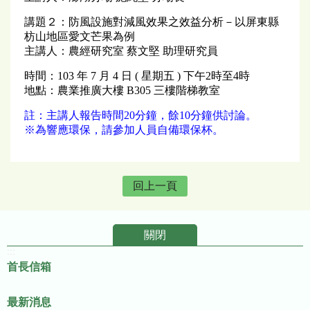
講題２：防風設施對減風效果之效益分析－以屏東縣
枋山地區愛文芒果為例
主講人：農經研究室 蔡文堅 助理研究員
時間：103 年 7 月 4 日 ( 星期五 ) 下午2時至4時
地點：農業推廣大樓 B305 三樓階梯教室
註：主講人報告時間20分鐘，餘10分鐘供討論。
※為響應環保，請參加人員自備環保杯。
回上一頁
關閉
:::
首長信箱
最新消息