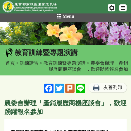
網頁置頂
:::
跳
Menu
到
主
要
內
容
教育訓練暨專題演講
區
:::
塊
首頁
>
訓練講習
>
教育訓練暨專題演講
> 農委會辦理「產銷
履歷商機座談會」，歡迎踴躍報名參加
Facebook
Twitter
Plurk
Line
友善列印
農委會辦理「產銷履歷商機座談會」，歡迎
踴躍報名參加