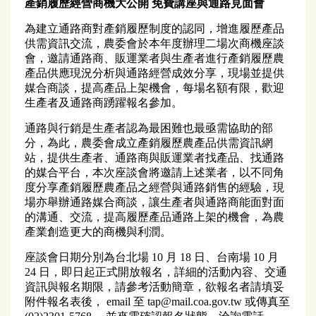
產銷履歷經營商機大公開
免費講座與通路見面會
為建立通路商對產銷履歷制度的認同，增進履歷產品
供需資訊交流，農委會於本年度辦理二場次商機座談
會，邀請通路商、販運業者與生產者進行產銷履歷農
產品供應現況分析與通路經營成效分享，現場並提供
媒合商談，提高產品上架機會，每場名額有限，歡迎
生產者及通路商踴躍報名參加。
通路與行銷是生產者認為最困難也最亟需協助的部
分，為此，農委會成立產銷履歷農產品供需資訊網
站，提供生產者、通路商與販運業者找產品、找通路
的媒合平台，本次座談會將邀請上述業者，以不同角
度分享產銷履歷農產品之經營與通路銷售的經驗，現
場亦舉辦通路媒合商談，讓生產者與通路商能面對面
的溝通、交流，提高履歷產品通路上架的機會，為農
產業創造更大的商機與利潤。
座談會日期分別為台北場 10 月 18 日、台南場 10 月
24 日，即日起正式開放報名，詳細的活動內容、交通
資訊與報名期限，請參考活動簡章，欲報名者請填妥
附件報名表後， email 至 tap@mail.coa.gov.tw 或傳真至