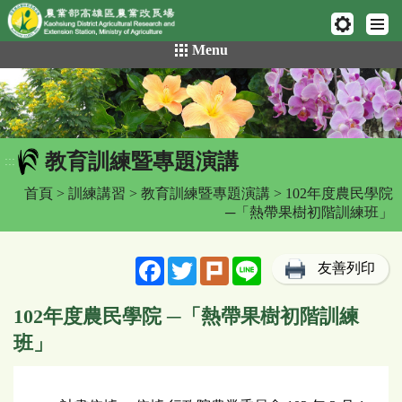
網頁置頂
:::
跳
Menu
到
主
要
內
容
教育訓練暨專題演講
區
:::
塊
首頁
>
訓練講習
>
教育訓練暨專題演講
> 102年度農民學院
─「熱帶果樹初階訓練班」
Facebook
Twitter
Plurk
Line
友善列印
102年度農民學院 ─「熱帶果樹初階訓練
班」