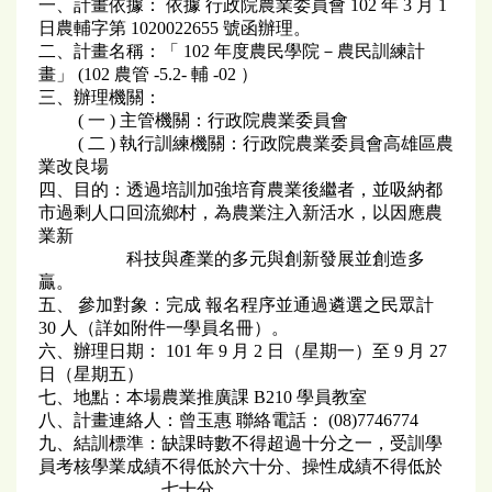
一、計畫依據： 依據 行政院農業委員會 102 年 3 月 1
日農輔字第 1020022655 號函辦理。
二、計畫名稱：「 102 年度農民學院－農民訓練計
畫」 (102 農管 -5.2- 輔 -02 ）
三、辦理機關：
( 一 ) 主管機關：行政院農業委員會
( 二 ) 執行訓練機關：行政院農業委員會高雄區農
業改良場
四、目的：透過培訓加強培育農業後繼者，並吸納都
市過剩人口回流鄉村，為農業注入新活水，以因應農
業新
科技與產業的多元與創新發展並創造多
贏。
五、 參加對象：完成 報名程序並通過遴選之民眾計
30 人（詳如附件一學員名冊）。
六、辦理日期： 101 年 9 月 2 日（星期一）至 9 月 27
日（星期五）
七、地點：本場農業推廣課 B210 學員教室
八、計畫連絡人：曾玉惠 聯絡電話： (08)7746774
九、結訓標準：缺課時數不得超過十分之一，受訓學
員考核學業成績不得低於六十分、操性成績不得低於
七十分。