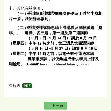
十、其他有關事項：
(
一
)
受訓學員請攜帶國民身份證及
1
吋的半身相
片一張，以便辦理報到。
(
二
)
敬請授課講師惠賜上課講義及測驗試題「是
非」、「選擇」各三題，第一週及第二週講師
（
9
月
2
日
~9
月
14
日）
請於
8
月
29
日
（星期四）中午
12
時之前，第三週及第四週講師
（
9
月
16
日
~9
月
27
日）請於
9
月
10
日
（星期二）中午
12
時之前，以電子郵件逕送本場
農業推廣課，以便彙編成冊供學員上課及
測驗用。
(E-mail:
)
kera0607@mail.kdais.gov.tw
課程表
PDF
回上一頁