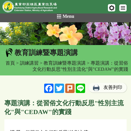
網頁置頂
:::
跳
Menu
到
主
要
內
容
教育訓練暨專題演講
區
:::
塊
首頁
>
訓練講習
>
教育訓練暨專題演講
> 專題演講：從習俗
文化行動反思"性別主流化"與"CEDAW"的實踐
Facebook
Twitter
Plurk
Line
友善列印
專題演講：從習俗文化行動反思"性別主流
化"與"CEDAW"的實踐