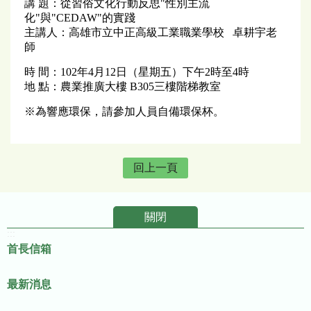
講 題：從習俗文化行動反思"性別主流
化"與"CEDAW"的實踐
主講人：高雄市立中正高級工業職業學校 卓耕宇老
師
時 間：102年4月12日（星期五）下午2時至4時
地 點：農業推廣大樓 B305三樓階梯教室
※為響應環保，請參加人員自備環保杯。
回上一頁
關閉
:::
首長信箱
最新消息