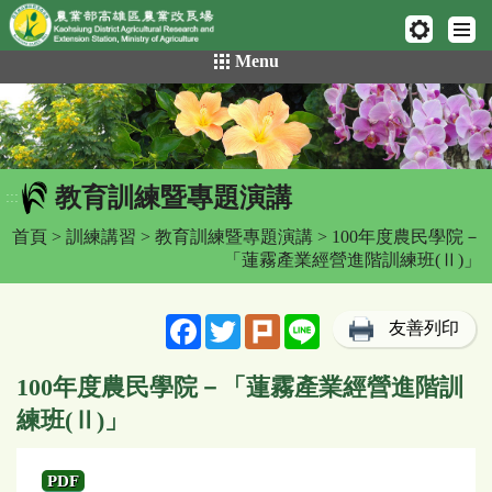
網頁置頂
:::
跳
Menu
到
主
要
內
容
教育訓練暨專題演講
區
:::
塊
首頁
>
訓練講習
>
教育訓練暨專題演講
> 100年度農民學院－
「蓮霧產業經營進階訓練班(Ⅱ)」
Facebook
Twitter
Plurk
Line
友善列印
100年度農民學院－「蓮霧產業經營進階訓
練班(Ⅱ)」
PDF