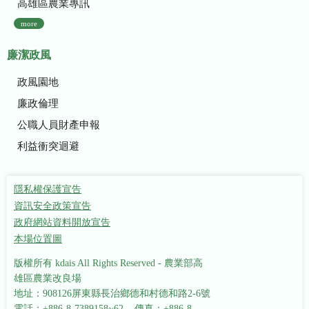
高雄區農業專訊
more
廉潔政風
政風園地
廉政倫理
公職人員財產申報
利益衝突迴避
隱私權保護宣告
資訊安全政策宣告
政府網站資料開放宣告
本場位置圖
版權所有 kdais All Rights Reserved - 農業部高
雄區農業改良場
地址：908126屏東縣長治鄉德和村德和路2-6號
電話：+886-8-7389158~62 傳真：+886-8-