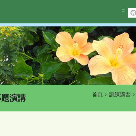
:::
首頁
>
訓練講習
專題演講