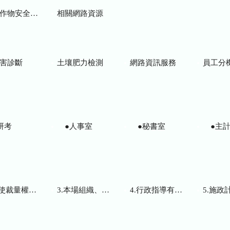
物安全用藥資訊
相關網路資源
害診斷
土壤肥力檢測
網路資訊服務
員工分
研考
●人事室
●秘書室
●主計
而訂頒之解釋性規定及裁量基準
3.本場組織、職掌及聯絡資訊
4.行政指導有關文書
5.施政計畫、業務