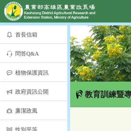
網頁置頂
:::
跳
到
首長信箱
主
要
內
問答Q&A
容
區
塊
植物保護資訊
政府資訊公開
:::
教育訓練暨
廉潔政風
性別平等