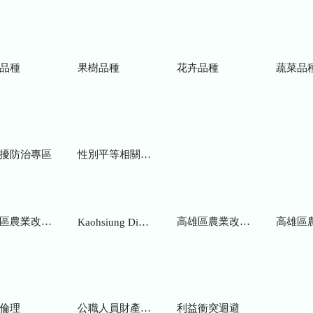
品種
果樹品種
花卉品種
蔬菜品
擾防治專區
性別平等相關網站
業改良場研究彙報
高雄區農業改良場年報
高雄區
Kaohsiung District Agricultural Research and Extension Station
倫理
公職人員財產申報
利益衝突迴避