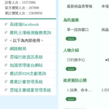
訪客人次：53372906
最新病蟲害警報
本場作
當月瀏覽人次：207898
累計瀏覽人次：25838956
為民服務
高雄場Facebook
單一諮詢窗口
病蟲
農民土壤檢測服務查詢
more
< 以下為內部使用 >
網路郵局
人物介紹
雲端行政資訊系統
◎行政中心
●
知識管理後台網站
more
農試所EDS文獻查詢
政府資訊公開
農業計畫管理系統
雲端文書檔案管理系統
1.法律、命令、法規命令
2.行使裁量權
more