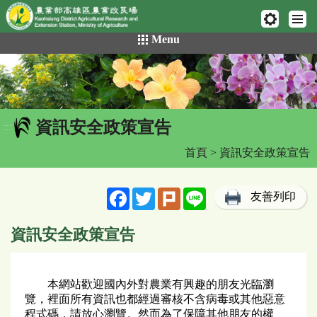
網頁置頂
:::
跳
Menu
到
主
要
內
容
資訊安全政策宣告
區
:::
塊
首頁
> 資訊安全政策宣告
Facebook
Twitter
Plurk
Line
友善列印
資訊安全政策宣告
本網站歡迎國內外對農業有興趣的朋友光臨瀏
覽，裡面所有資訊也都經過審核不含病毒或其他惡意
程式碼，請放心瀏覽。然而為了保障其他朋友的權