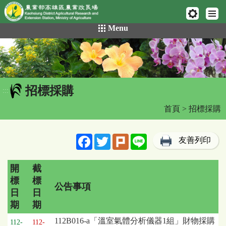
網頁置頂
:::
跳
Menu
到
主
要
內
容
招標採購
區
:::
塊
首頁
> 招標採購
Facebook
Twitter
Plurk
Line
友善列印
開
截
標
標
公告事項
日
日
期
期
招
112B016-a「溫室氣體分析儀器1組」財物採購
112-
112-