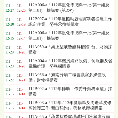
112A006-a「112年度化學肥料一批(第一組及
111-
111-
第二組)」採購案 (第2次)
12-27
12-26
112B007-a「112年度協助處理實耕者從農工作
111-
111-
認定作業」勞務承攬採購案
12-20
12-19
112A006-a「112年度化學肥料一批(第一組及
111-
111-
第二組)」採購案
12-15
12-14
111A059-a「桌上型液態醱酵槽體1台」財物採
111-
111-
購案
11-29
11-28
112A004-a「112年機房網路設備、伺服器及發
111-
111-
電機維護」勞務採購案
11-29
11-28
111A056-a「旗南分場二樓會議室多媒體設
111-
111-
備」財物採購案
11-22
11-21
112B002-a「112年輔助工作委外勞務承攬」採
111-
111-
購案
11-15
11-14
112B003-a「112年-113年度場區及周邊草皮修
111-
111-
剪維護工作(開口契約)」勞務承攬採購案
11-15
11-14
111A055-a「蔬果採後處理試驗用冷藏庫設備
111-
111-