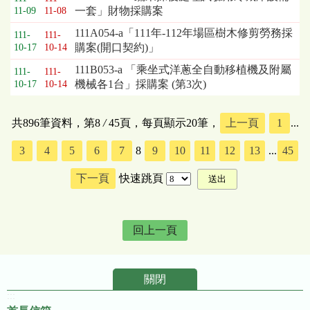
一套」財物採購案
11-09
11-08
111A054-a「111年-112年場區樹木修剪勞務採
111-
111-
購案(開口契約)」
10-17
10-14
111B053-a 「乘坐式洋蔥全自動移植機及附屬
111-
111-
機械各1台」採購案 (第3次)
10-17
10-14
共896筆資料，第8
/
45頁，每頁顯示20筆，
上一頁
1
...
3
4
5
6
7
8
9
10
11
12
13
...
45
下一頁
快速跳頁
回上一頁
關閉
:::