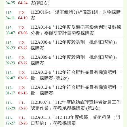
標
案(第2次)
04-25
04-24
採
112B016-a「溫室氣體分析儀器1組」財物採購
購
112-
112-
案
04-11
04-10
列
表，
112A014-a「112年度瓜類病害影像判別及數據
112-
112-
欄
分析」委辦研究計畫勞務採購案
03-07
03-06
位
112A008-a「112年度殺蟲劑一批(開口契約)」
依
112-
112-
採購案
02-23
02-22
序
為：
112A009-a「112年度殺菌劑一批(開口契約)」
112-
112-
開
採購案
02-23
02-22
標
112A012-a「112年符合肥料品目有機質肥料一
日
112-
112-
批」採購案 (第2次)
02-07
02-06
期、
截
112A012-a「112年符合肥料品目有機質肥料一
112-
112-
標
批」採購案
01-17
01-16
日
112B007-a「112年度協助處理實耕者從農工作
期、
111-
111-
認定作業」勞務承攬採購案 (第2次)
公
12-29
12-28
告
112A011-a「112-113年度帳篷、桌椅租借（開
111-
111-
事
口契約）」勞務採購案
12-27
12-26
項