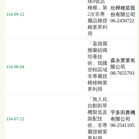
雄4號品
種權」第
欣樺種苗股
2次非專
份有限公司
114-09-12
屬品種授
06-2450722
權業界利
用
「嘉德麗
雅蘭組織
培養技
森永實業有
術」我國
限公司
114-08-04
管轄區域
08-7655793
非專屬授
權移轉業
界利用
「無人化
自動割草
機製造及
宇多田農機
裝配技
有限公司
114-07-21
術」非專
06-2541105
屬授權業
界利用