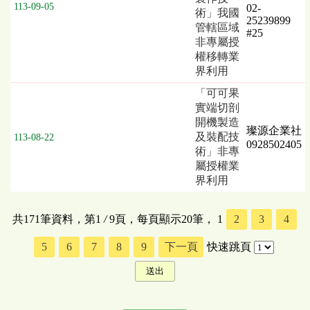
113-09-05
02-
術」我國
25239899
管轄區域
#25
非專屬授
權移轉業
界利用
「可可果
實端切剖
開機製造
璨源企業社
及裝配技
113-08-22
0928502405
術」非專
屬授權業
界利用
共171筆資料，第1
/
9頁，每頁顯示20筆，
1
2
3
4
5
6
7
8
9
下一頁
快速跳頁