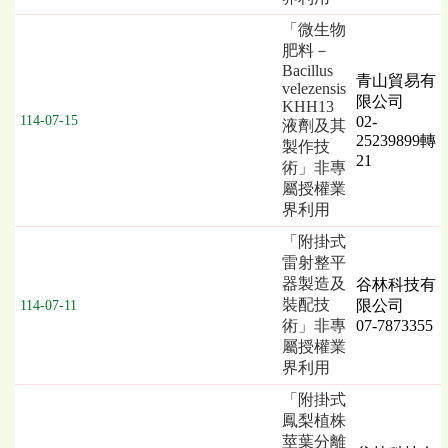
「微生物
肥料－
Bacillus
青山貿易有
velezensis
限公司
KHH13
114-07-15
02-
液劑及其
25239899轉
製作技
21
術」非專
屬授權業
界利用
「附掛式
雷射整平
器製造及
谷林科技有
裝配技
限公司
114-07-11
術」非專
07-7873355
屬授權業
界利用
「附掛式
鳳梨植株
莖葉分離