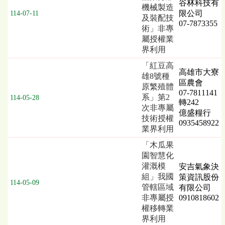
谷林科技有
機械製造
限公司
114-07-11
及裝配技
07-7873355
術」非專
屬授權業
界利用
「紅豆高
高雄市大寮
雄8號種
區農會
原繁殖體
07-7811141
系」第2
114-05-28
轉242
次非專屬
億盛糧行
技術授權
0935458922
業界利用
「木瓜果
園智慧化
灌溉模
安吉氣象決
組」我國
策資訊股份
114-05-09
管轄區域
有限公司
非專屬授
0910818602
權移轉業
界利用