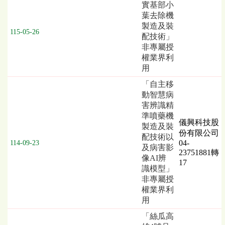
實基部小
術
葉去除機
移
製造及裝
轉
115-05-26
配技術」
項
非專屬授
目、
權業界利
授
用
權
業
「自主移
者
動智慧病
害辨識精
準噴藥機
儀興科技股
製造及裝
份有限公司
配技術以
04-
114-09-23
及病害影
23751881轉
像AI辨
17
識模型」
非專屬授
權業界利
用
「絲瓜高