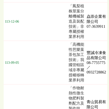
「鳳梨植
株莖葉分
離機械製
劦崇企業有
造及裝配
限公司
113-12-06
技術」非
07-3639911
專屬授權
業界利用
「高機能
性芭樂葉
豐誠冷凍食
茶包加工
品有限公司
技術」我
08-7755775
113-09-05
國管轄區
／
域非專屬
0932728862
授權移轉
業界利用
「作物耐
熱性微生
物肥料製
青山貿易有
劑配方及
限公司
製作技