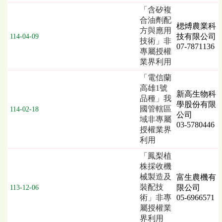
「含矽複
合油劑配
楒煿農業科
方與應用
技有限公司
114-04-09
技術」非
07-7871136
專屬授權
業界利用
「電信蘭
高雄1號
新高生物科
品種」我
學股份有限
國管轄區
114-02-18
公司
域非專屬
03-5780446
授權業界
利用
「鳳梨植
株採收機
械製造及
富生農機有
裝配技
限公司
113-12-06
術」非專
05-6966571
屬授權業
界利用