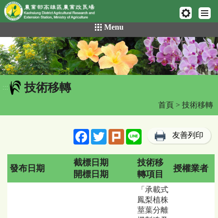
網頁置頂
:::
跳
Menu
到
主
要
內
容
技術移轉
區
:::
塊
首頁
> 技術移轉
Facebook
Twitter
Plurk
Line
友善列印
截標日期
技術移
發布日期
授權業者
開標日期
轉項目
技
「承載式
術
鳳梨植株
移
莖葉分離
轉