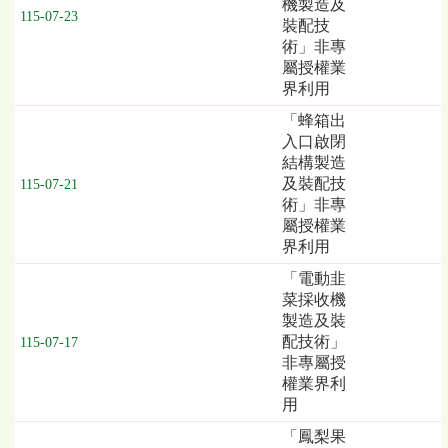
機製造及
115-07-23
列
裝配技
表，
術」非專
欄
屬授權業
位
界利用
依
「蜂箱出
序
入口啟閉
為：
結構製造
發
及裝配技
115-07-21
布
術」非專
日
屬授權業
期、
界利用
截
標
「電動韭
日
菜採收機
期
製造及裝
／
配技術」
115-07-17
開
非專屬授
標
權業界利
日
用
期、
「鳳梨果
技