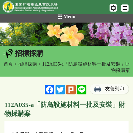
網頁置頂
:::
跳
Menu
到
主
要
內
容
招標採購
區
:::
塊
首頁
>
招標採購
> 112A035-a「防鳥設施材料一批及安裝」財
物採購案
Facebook
Twitter
Plurk
Line
友善列印
112A035-a「防鳥設施材料一批及安裝」財
物採購案