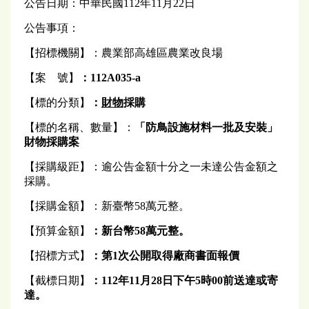
公告日期：中華民國112年11月22日
公告事項：
【招標機關】：農業部高雄區農業改良場
【案 號】
：112A035-a
【標的分類】
：
財物
採購
【標的名稱、數量】：
「防鳥設施材料一批及安裝」
財物採購案
【採購級距】：逾公告金額十分之一未達公告金額之
採購。
【採購金額】：新臺幣58萬元整。
【預算金額】
：
新台幣58萬元
整
。
【招標方式】
：第1次公開取得廠商書面報價
【截標日期】
：112
年
11
月28日
下午
5
時00前送達或寄
達。