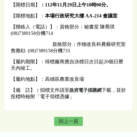
【開標日期】
：112年11月29
日
上
午
10
時00分。
【開標地點】：
本場行政研究大樓 AA-214 會議室
【聯絡人（電話）】：資格部分：秘書室 陳喬琪
(08)7389158分機714
規格部分：作物改良科農藝研究室
詹雅勛 (08)7389158分機733
【履約期限】：得標廠商應自決標日次日起20個日曆
天內竣工。
【履約地點】：高雄區農業改良場
【備 註】
：
招標文件請至
下載，並於
政府電子採購網
投標時檢附「電子領標憑據」
回上一頁