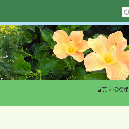
:::
首頁
>
招標採