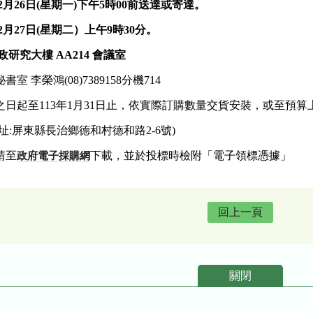
2
月
26
日(星期一)
下午
5
時00前送達或寄達。
2月27日(星期二）
上
午9時30分。
研究大樓 AA214 會議室
 李榮鴻(08)7389158分機714
日起至113年1月31日止，依實際訂購數量交貨安裝，或至預
:屏東縣長治鄉德和村德和路2-6號)
請至
下載，並於投標時檢附「電子領標憑據」
政府電子採購網
回上一頁
關閉