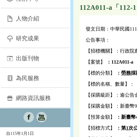
112A011-a「
人物介紹
發文日期：中華民國111
研究成果
公告事項：
【招標機關】：行政院
出版刊物
【案號】
：112A011-a
【標的分類】
：
勞務
採
為民服務
【標的名稱、數量】：
【採購級距】：逾公告
網路資訊服務
【採購金額】：新臺幣99
【預算金額】
：新
臺
幣
【招標方式】
：第
1
次
自115年1月1日