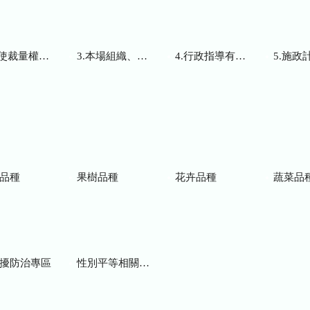
而訂頒之解釋性規定及裁量基準
3.本場組織、職掌及聯絡資訊
4.行政指導有關文書
5.施政計畫、業務
品種
果樹品種
花卉品種
蔬菜品
擾防治專區
性別平等相關網站