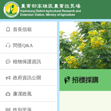
網頁置頂
:::
跳
到
首長信箱
主
要
內
問答Q&A
容
區
塊
植物保護資訊
政府資訊公開
:::
招標採購
廉潔政風
性別平等