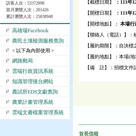
【截標日期】
：
111
年1
訪客人次：53372898
當月瀏覽人次：201426
【開標日期】
：
111
年1
累計瀏覽人次：25838948
【開標地點】：
本場行政
高雄場Facebook
【聯絡人（電話）】：秘書室
農民土壤檢測服務查詢
【履約期限】：自決標之
< 以下為內部使用 >
【履約地點】：本場(地址
網路郵局
【備 註】：招標文件
雲端行政資訊系統
知識管理後台網站
農試所EDS文獻查詢
農業計畫管理系統
雲端文書檔案管理系統
:::
首長信箱