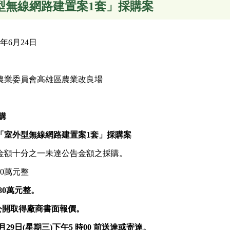
室外型無線網路建置案1套」採購案
年6月24日
農業委員會高雄區農業改良場
購
「室外型無線網路建置案1套」採購案
金額十分之一未達公告金額之採購。
0萬元整
80萬元整。
公開
取得廠商書面報價
。
月
29
日(星期三)
下午
5
時00 前送達或寄達。