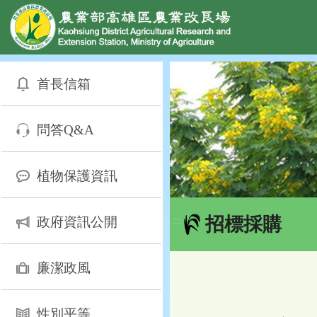
網頁置頂
:::
跳
到
首長信箱
主
要
內
問答Q&A
容
區
塊
植物保護資訊
招標採購
政府資訊公開
:::
廉潔政風
性別平等