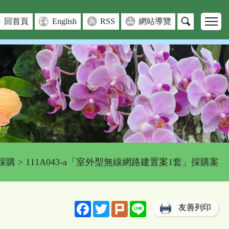
回首頁
English
RSS
網站導覽
採購
> 111A043-a「室外型無線網路建置案1套」採購案
Facebook
Twitter
Plurk
Line
友善列印