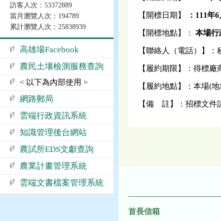
訪客人次：53372889
【開標日期】
：
111
年6
當月瀏覽人次：194789
累計瀏覽人次：25838939
【開標地點】：
本場行政
高雄場Facebook
【聯絡人（電話）】：秘書室 
農民土壤檢測服務查詢
【履約期限】：得標廠
< 以下為內部使用 >
【履約地點】：本場(地址
網路郵局
【備 註】：招標文件
雲端行政資訊系統
知識管理後台網站
農試所EDS文獻查詢
農業計畫管理系統
雲端文書檔案管理系統
:::
首長信箱