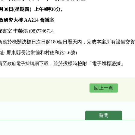
月30日(星期四）上午9時30分。
研究大樓 AA214 會議室
李榮鴻 (08)7746714
商應於機關決標日次日起180個日曆天內，完成本案所有設備交
: 屏東縣長治鄉德和村德和路2-6號)
請至
下載，並於投標時檢附「電子領標憑據」
政府電子採購網
回上一頁
關閉