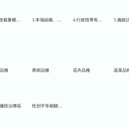
而訂頒之解釋性規定及裁量基準
3.本場組織、職掌及聯絡資訊
4.行政指導有關文書
5.施政計畫、業務
品種
果樹品種
花卉品種
蔬菜品
擾防治專區
性別平等相關網站