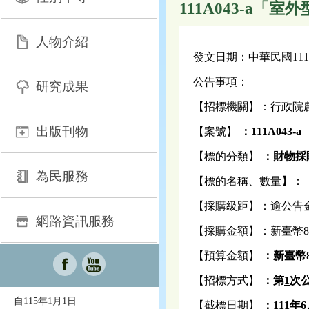
111A043-a「
人物介紹
發文日期：中華民國111
公告事項：
研究成果
【招標機關】：行政院
出版刊物
【案號】
：111A043-a
【標的分類】
：
財物
採
為民服務
【標的名稱、數量】：
【採購級距】：逾公告
網路資訊服務
【採購金額】：新臺幣8
【預算金額】
：新
臺
幣
【招標方式】
：第
1
次
自115年1月1日
【截標日期】
：
111
年6