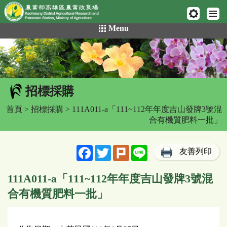
網頁置頂
:::
跳
Menu
到
主
要
內
容
招標採購
區
:::
塊
首頁
>
招標採購
> 111A011-a「111~112年年度吉山發牌3號混
合有機質肥料一批」
Facebook
Twitter
Plurk
Line
友善列印
111A011-a「111~112年年度吉山發牌3號混
合有機質肥料一批」