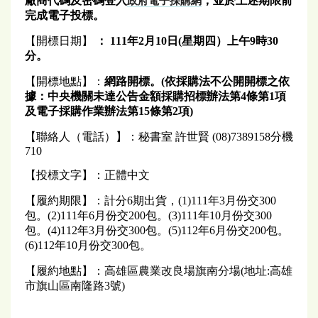
廠商代碼及密碼登入
，並於上述期限前
政府電子採購網
完成電子投標。
【開標日期】
： 111年2月10日(星期四）
上午
9
時30
分。
【開標地點】：
網路開標
。(依採購法不公開開標之依
據：中央機關未達公告金額採購招標辦法第4條第1項
及電子採購作業辦法第15條第2項)
【聯絡人（電話）】：秘書室 許世賢 (08)7389158分機
710
【投標文字】：正體中文
【履約期限】：計分6期出貨，(1)111年3月份交300
包。(2)111年6月份交200包。(3)111年10月份交300
包。(4)112年3月份交300包。(5)112年6月份交200包。
(6)112年10月份交300包。
【履約地點】：高雄區農業改良場旗南分場(地址:高雄
市旗山區南隆路3號)