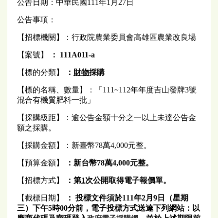
公告日期：中華民國111年1月27日
公告事項：
【招標機關】：行政院農業委員會高雄區農業改良場
【案號】
： 111A011-a
【標的分類】
：
財物
採購
【標的名稱、數量】：「111~112年年度吉山發牌3號
混合有機質肥料一批」
【採購級距】：逾公告金額十分之一以上未達公告金
額之採購。
【採購金額】：新臺幣78萬4,000元整。
【預算金額】
：
新台幣78萬4,000元
整
。
【招標方式】
：第
1
次公開取得電子報價單。
【截標日期】
：
投標文件須於111年2月9日（星期
三）
下午
5
時00分前，電子投標方式送達下列網站：以