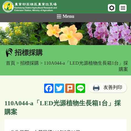
網頁置頂
:::
跳
Menu
到
主
要
內
容
招標採購
區
:::
塊
首頁
>
招標採購
> 110A044-a「LED光源植物生長箱1台」採
購案
Facebook
Twitter
Plurk
Line
友善列印
110A044-a「LED光源植物生長箱1台」採
購案