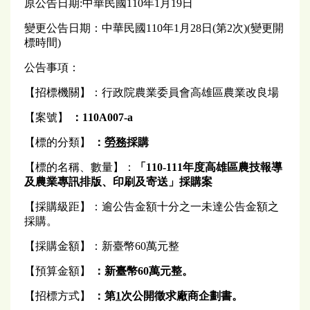
原公告日期:中華民國110年1月19日
變更公告日期：中華民國110年1月28日(第2次)(變更開
標時間)
公告事項：
【招標機關】：行政院農業委員會高雄區農業改良場
【案號】
：110A007-a
【標的分類】
：
勞務
採購
【標的名稱、數量】：
「110
-
111
年度高雄區農技報導
及農業專訊排版、印刷及寄送」採購案
【採購級距】：逾公告金額十分之一未達公告金額之
採購。
【採購金額】：新臺幣60萬元整
【預算金額】
：新
臺
幣60萬元整。
【招標方式】
：第
1
次公開
徵求廠商企劃書
。