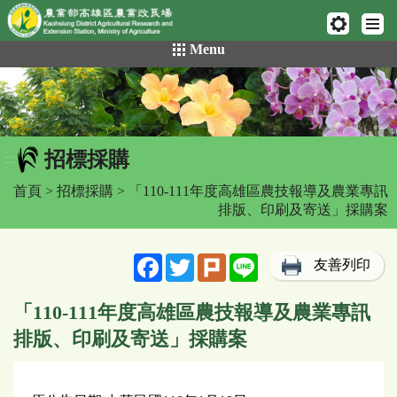
網頁置頂
:::
跳
Menu
到
主
要
內
容
招標採購
區
:::
塊
首頁
>
招標採購
> 「110-111年度高雄區農技報導及農業專訊
排版、印刷及寄送」採購案
Facebook
Twitter
Plurk
Line
友善列印
「110-111年度高雄區農技報導及農業專訊
排版、印刷及寄送」採購案