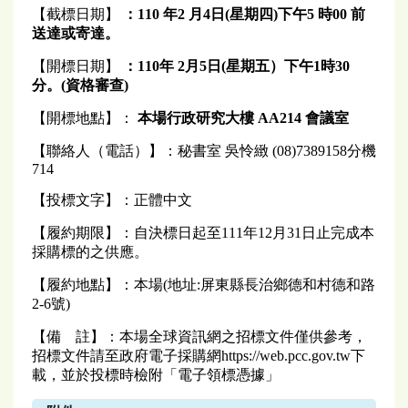
【截標日期】
：110 年2
月
4
日(星期
四
)
下午
5
時00 前
送達或寄達。
【開標日期】
：
110
年 2月5日(星期
五
）
下
午1時30
分。(
資格審查
)
【開標地點】：
本場行政研究大樓 AA214 會議室
【聯絡人（電話）】：秘書室 吳怜緻 (08)7389158分機
714
【投標文字】：正體中文
【履約期限】：自決標日起至111年12月31日止完成本
採購標的之供應。
【履約地點】：本場(地址:屏東縣長治鄉德和村德和路
2-6號)
【備 註】：本場全球資訊網之招標文件僅供參考，
招標文件請至政府電子採購網https://web.pcc.gov.tw下
載，並於投標時檢附「電子領標憑據」