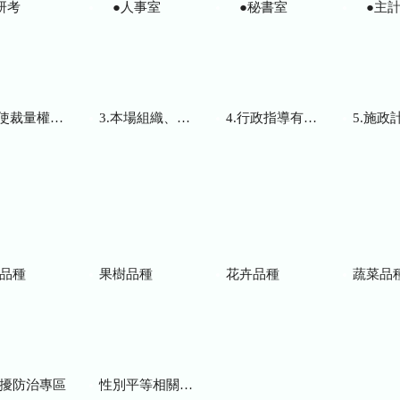
研考
●人事室
●秘書室
●主計
而訂頒之解釋性規定及裁量基準
3.本場組織、職掌及聯絡資訊
4.行政指導有關文書
5.施政計畫、業務
品種
果樹品種
花卉品種
蔬菜品
擾防治專區
性別平等相關網站