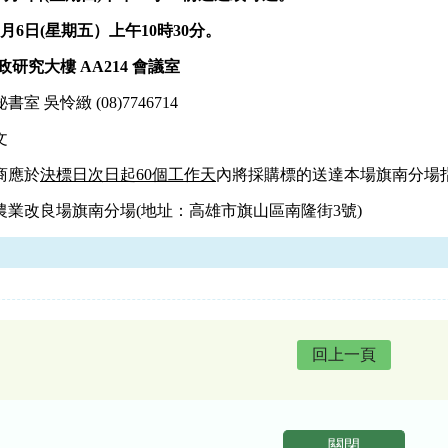
9月6日(星期
五
）上午10時30分。
研究大樓 AA214 會議室
書室 吳怜緻 (08)7746714
文
商應於
決標日次日起60個工作天
內將採購標的送達本場旗南分場
業改良場旗南分場(地址：高雄市旗山區南隆街3號)
回上一頁
關閉