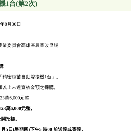
1台(第2次)
年8月30日
農業委員會高雄區農業改良場
購
「精密種苗自動嫁接機1台」。
額以上未達查核金額之採購。
萬6,000元整
23
萬
6,000
元
整
。
公開
招標
。
9
月
5
日(星期
四
)
下午
5
時00 前送達或寄達。