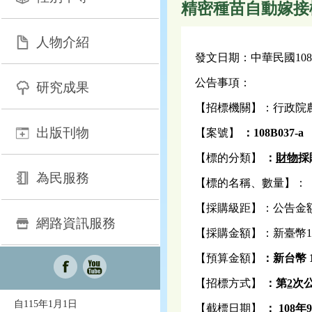
精密種苗自動嫁接機
人物介紹
發文日期：中華民國108
公告事項：
研究成果
【招標機關】：行政院
出版刊物
【案號】
：108B037-a
【標的分類】
：
財物
採
為民服務
【標的名稱、數量】：
【採購級距】：公告金
網路資訊服務
【採購金額】：新臺幣123
【預算金額】
：
新台幣 1
【招標方式】
：
第
2
次
自115年1月1日
【截標日期】
： 108年