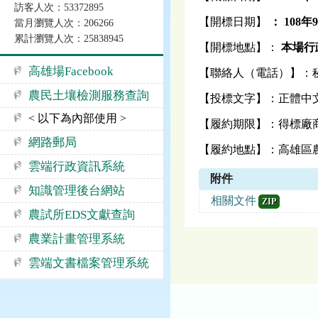
訪客人次：53372895
【開標日期】
：
108
年
當月瀏覽人次：206266
累計瀏覽人次：25838945
【開標地點】：
本場行政
高雄場Facebook
【聯絡人（電話）】：秘
農民土壤檢測服務查詢
【投標文字】：正體中
< 以下為內部使用 >
【履約期限】：得標廠
網路郵局
【履約地點】：高雄區農
雲端行政資訊系統
附件
知識管理後台網站
相關文件
ZIP
農試所EDS文獻查詢
農業計畫管理系統
雲端文書檔案管理系統