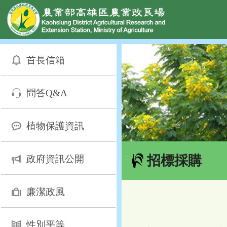
網頁置頂
:::
跳
到
首長信箱
主
要
內
問答Q&A
容
區
塊
植物保護資訊
招標採購
政府資訊公開
:::
廉潔政風
性別平等