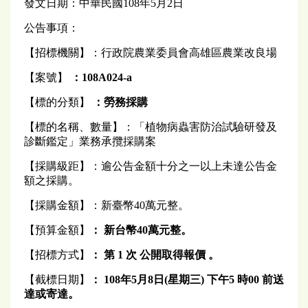
發文日期：中華民國108年5月2日
公告事項：
【招標機關】：行政院農業委員會高雄區農業改良場
【案號】
：
108A024-a
【標的分類】
：
勞務
採購
【標的名稱、數量】：「植物病蟲害防治試驗研發及
診斷鑑定」業務承攬採購案
【採購級距】：逾公告金額十分之一以上未達公告金
額之採購。
【採購金額】：新臺幣40萬元整。
【預算金額】
：
新台幣40萬元
整
。
【招標方式】
： 第 1 次 公開取得報價 。
【截標日期】
：
108
年5月8日(星期
三
)
下午
5
時00 前送
達或寄達。