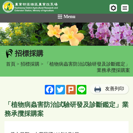
網頁置頂
:::
跳
Menu
到
主
要
內
容
招標採購
區
:::
塊
首頁
>
招標採購
> 「植物病蟲害防治試驗研發及診斷鑑定」
業務承攬採購案
Facebook
Twitter
Plurk
Line
友善列印
「植物病蟲害防治試驗研發及診斷鑑定」業
務承攬採購案