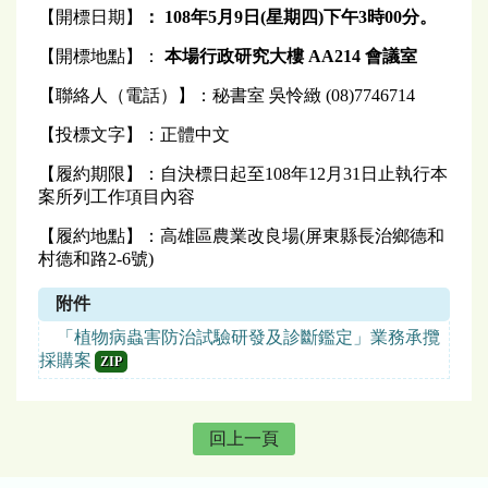
【開標日期】
：
108
年5月9日(星期
四
)
下午
3
時00分。
【開標地點】：
本場行政研究大樓 AA214 會議室
【聯絡人（電話）】：秘書室 吳怜緻 (08)7746714
【投標文字】：正體中文
【履約期限】：自決標日起至108年12月31日止執行本
案所列工作項目內容
【履約地點】：高雄區農業改良場(屏東縣長治鄉德和
村德和路2-6號)
附件
「植物病蟲害防治試驗研發及診斷鑑定」業務承攬
採購案
ZIP
回上一頁