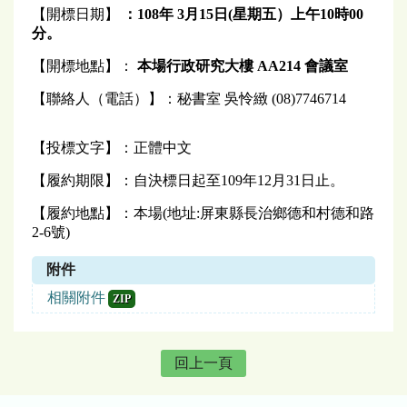
【開標日期】
：
108
年 3月15日(星期五
）
上
午10時00
分。
【開標地點】：
本場行政研究大樓 AA214 會議室
【聯絡人（電話）】：秘書室 吳怜緻 (08)7746714
【投標文字】：正體中文
【履約期限】：自決標日起至109年12月31日止。
【履約地點】：本場(地址:屏東縣長治鄉德和村德和路
2-6號)
附件
相關附件
ZIP
回上一頁