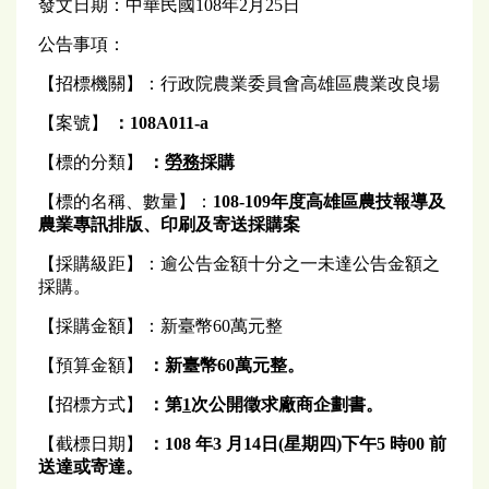
發文日期：中華民國108年2月25日
公告事項：
【招標機關】：行政院農業委員會高雄區農業改良場
【案號】
：108A011-a
【標的分類】
：
勞務
採購
【標的名稱、數量】：
10
8
-
109
年度高雄區農技報導及
農業專訊排版、印刷及寄送採購案
【採購級距】：逾公告金額十分之一未達公告金額之
採購。
【採購金額】：新臺幣60萬元整
【預算金額】
：
新
臺
幣60萬元整。
【招標方式】
：第
1
次公開
徵求廠商企劃書
。
【截標日期】
：108
年3
月
14
日(星期四
)
下午
5
時00 前
送達或寄達。