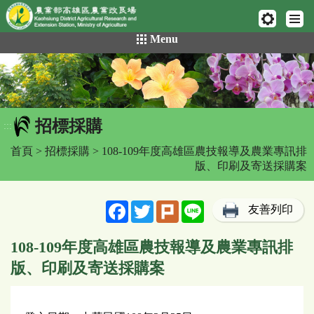
網頁置頂
:::
跳
Menu
到
主
要
內
容
招標採購
區
:::
塊
首頁
>
招標採購
> 108-109年度高雄區農技報導及農業專訊排
版、印刷及寄送採購案
Facebook
Twitter
Plurk
Line
友善列印
108-109年度高雄區農技報導及農業專訊排
版、印刷及寄送採購案