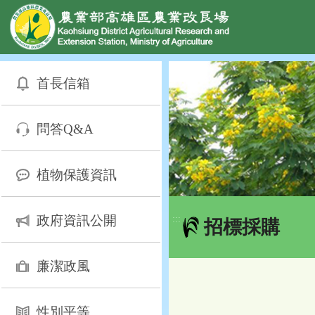
網頁置頂
:::
跳
到
首長信箱
主
要
內
問答Q&A
容
區
塊
植物保護資訊
政府資訊公開
:::
招標採購
廉潔政風
性別平等