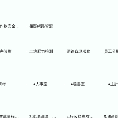
物安全用藥資訊
相關網路資源
害診斷
土壤肥力檢測
網路資訊服務
員工分
研考
●人事室
●秘書室
●主計
而訂頒之解釋性規定及裁量基準
3.本場組織、職掌及聯絡資訊
4.行政指導有關文書
5.施政計畫、業務