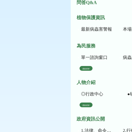
問答Q&A
植物保護資訊
最新病蟲害警報
本場作
為民服務
單一諮詢窗口
病蟲
more
人物介紹
◎行政中心
●
more
政府資訊公開
1.法律、命令、法規命令
2.行使裁量權