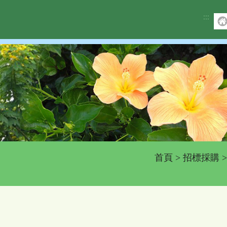
:::
首頁
>
招標採購