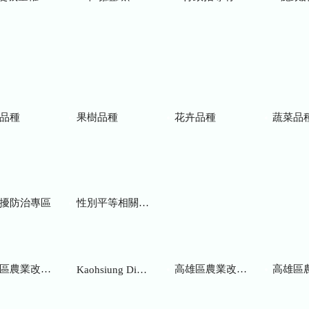
品種
果樹品種
花卉品種
蔬菜品
擾防治專區
性別平等相關網站
業改良場研究彙報
高雄區農業改良場年報
高雄區
Kaohsiung District Agricultural Research and Extension Station