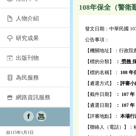
108年保全（警
人物介紹
發文日期：中華民國 107 年
研究成果
公告事項：
【機關地址】：行政院
出版刊物
【標的分類】
：
勞務
【標的名稱】：
108
為民服務
【遴選方式】
：評審小
【截件日期】
： 107 年 
網路資訊服務
【遴選日期】
： 107 年 
【評審地點】：
本場行政
【聯絡人（電話）】：秘書室 
自115年1月1日