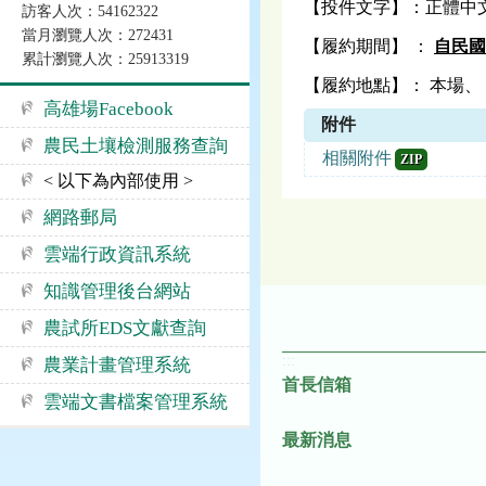
【投件文字】：正體中
訪客人次：54162322
當月瀏覽人次：272431
【履約期間】 ：
自民國 
累計瀏覽人次：25913319
【履約地點】： 本場、 
高雄場Facebook
附件
農民土壤檢測服務查詢
相關附件
ZIP
< 以下為內部使用 >
網路郵局
雲端行政資訊系統
知識管理後台網站
農試所EDS文獻查詢
:::
農業計畫管理系統
首長信箱
雲端文書檔案管理系統
最新消息