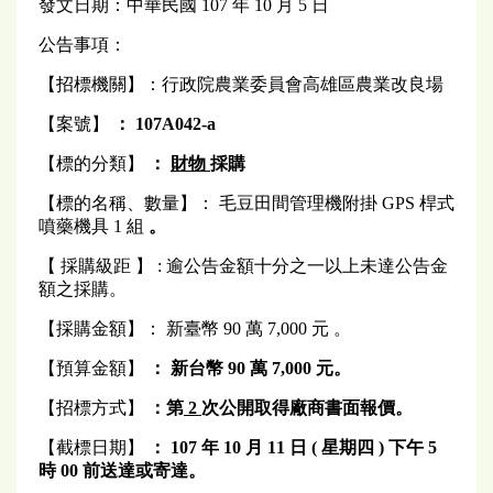
發文日期：中華民國 107 年 10 月 5 日
公告事項：
【招標機關】：行政院農業委員會高雄區農業改良場
【案號】
： 107A042-a
【標的分類】
：
財物
採購
【標的名稱、數量】： 毛豆田間管理機附掛 GPS 桿式
噴藥機具 1 組
。
【 採購級距 】 : 逾公告金額十分之一以上未達公告金
額之採購。
【採購金額】： 新臺幣 90 萬 7,000 元 。
【預算金額】
：
新台幣 90 萬 7,000 元。
【招標方式】
：第
2
次公開取得廠商書面報價。
【截標日期】
： 107 年 10 月 11 日 (
星期四
)
下午
5
時 00 前送達或寄達。