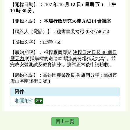
【開標日期】
：
107
年 10 月 12 日 ( 星期
五
）
上午
10
時 30 分。
【開標地點】：
本場行政研究大樓 AA214 會議室
【聯絡人（電話）】：秘書室吳怜緻 (08)7746714
【投標文字】：正體中文
【履約期限】： 得標廠商應於
決標日次日起
30
個日
曆天內
將採購標的送達本 場旗南分場指定地點， 並
完成安裝測試及教育訓練， 測試正常後申請驗收 。
【履約地點】：高雄區農業改良場 旗南分場 ( 高雄市
旗山區南隆街 3 號 )
附件
相關附件
ZIP
回上一頁