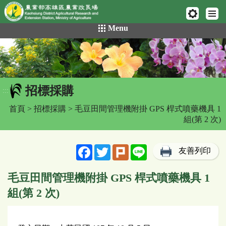
網頁置頂
:::
跳
Menu
到
主
要
內
容
招標採購
區
:::
塊
首頁
>
招標採購
> 毛豆田間管理機附掛 GPS 桿式噴藥機具 1
組(第 2 次)
Facebook
Twitter
Plurk
Line
友善列印
毛豆田間管理機附掛 GPS 桿式噴藥機具 1
組(第 2 次)