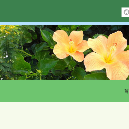
:::
首