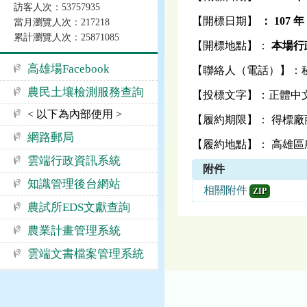
訪客人次：53757935
【開標日期】
：
107
年 
當月瀏覽人次：217218
累計瀏覽人次：25871085
【開標地點】：
本場行政
高雄場Facebook
【聯絡人（電話）】：秘書室
農民土壤檢測服務查詢
【投標文字】：正體中
< 以下為內部使用 >
【履約期限】： 得標廠
網路郵局
【履約地點】： 高雄區農業
雲端行政資訊系統
附件
知識管理後台網站
相關附件
ZIP
農試所EDS文獻查詢
農業計畫管理系統
雲端文書檔案管理系統