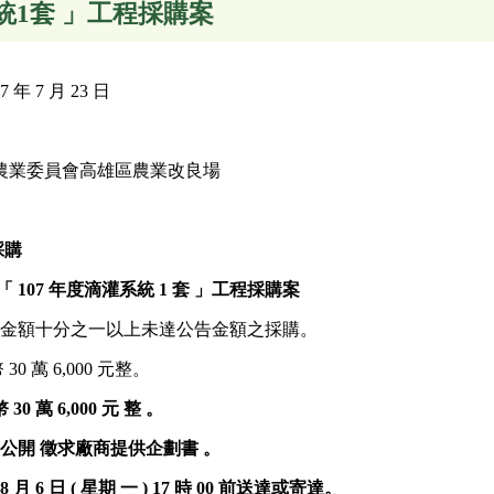
系統1套 」工程採購案
年 7 月 23 日
農業委員會高雄區農業改良場
採購
「 107 年度滴灌系統 1 套 」工程採購案
告金額十分之一以上未達公告金額之採購。
0 萬 6,000 元整。
30 萬 6,000 元
整
。
次公開
徵求廠商提供企劃書
。
8 月 6 日 ( 星期
一
) 17
時 00 前送達或寄達。