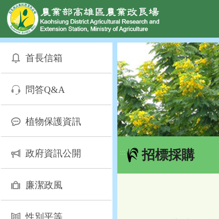
網頁置頂
:::
跳
到
首長信箱
主
要
內
問答Q&A
容
區
塊
植物保護資訊
招標採購
政府資訊公開
:::
廉潔政風
性別平等