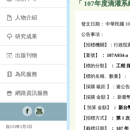
「 107年度滴灌
人物介紹
發文日期： 中華民國 107 
公告事項：
研究成果
【招標機關】：行政院
出版刊物
【案號】
：
107A034-a
【標的分類】
：
工程
為民服務
【標的名稱、數量】：
【採購 級距 】：逾公
網路資訊服務
【採購 金額 】： 新臺幣 3
【 預算 金額】
：
新台幣 
【招標方式】
： 第 1 
自115年1月1日
【截標日期】
：
107
年 