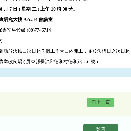
8 月 7 日 ( 星期
二
)
上午
10
時 00 分。
研究大樓 AA214 會議室
吳怜緻 (08)7746714
文
商應於決標日次日起 7 個工作天日內開工，並於決標日之次日起 
改良場 ( 屏東縣長治鄉德和村德和路 2-6 號 )
回上一頁
關閉