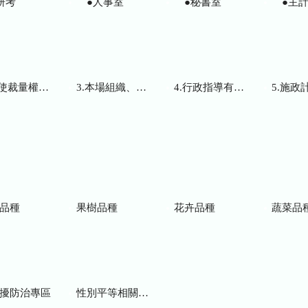
研考
●人事室
●秘書室
●主計
而訂頒之解釋性規定及裁量基準
3.本場組織、職掌及聯絡資訊
4.行政指導有關文書
5.施政計畫、業務
品種
果樹品種
花卉品種
蔬菜品
擾防治專區
性別平等相關網站