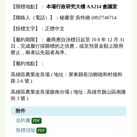
【開標地點】：
本場行政研究大樓 AA214 會議室
【聯絡人（電話）】：秘書室 吳怜緻 (08)7746714
【投標文字】：正體中文
【履約期限】： 廠商應自決標日起至 10 8 年 12 月 31
日，完成履行採購標的之供應，或至預算金額上限用
罄止，兩者以先屆者為準。
【履約地點】：
高雄區農業改良場 ( 地址：屏東縣長治鄉德和村德和
路 2-6 號 )
高雄區農業改良場旗南分場 ( 地址 : 高雄市旗山區南隆
街 3 號 )
附件
合約書
PDF
投標須知
PDF