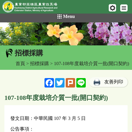
網頁置頂
:::
跳
Menu
到
主
要
內
容
招標採購
區
:::
塊
首頁
>
招標採購
> 107-108年度栽培介質一批(開口契約)
Facebook
Twitter
Plurk
Line
友善列印
107-108年度栽培介質一批(開口契約)
發文日期：中華民國 107 年 3 月 5 日
公告事項：