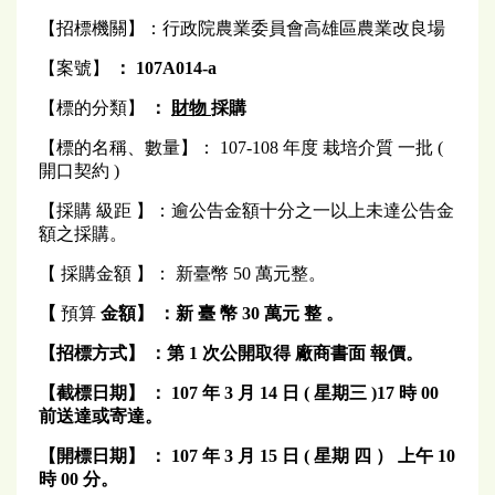
【招標機關】：行政院農業委員會高雄區農業改良場
【案號】
：
107A014-a
【標的分類】
：
財物
採購
【標的名稱、數量】： 107-108 年度 栽培介質 一批 (
開口契約 )
【採購 級距 】：逾公告金額十分之一以上未達公告金
額之採購。
【 採購金額 】： 新臺幣 50 萬元整。
【
預算
金額】
：新
臺
幣 30 萬元
整
。
【招標方式】
：第
1
次公開取得
廠商書面
報價。
【截標日期】
：
107
年
3
月 14 日 (
星期三
)17
時 00
前送達或寄達。
【開標日期】
： 107 年 3 月 15 日 ( 星期
四
）
上午
10
時 00 分。