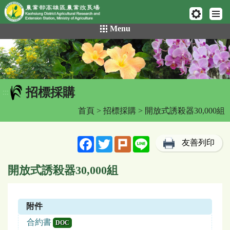
網頁置頂
:::
跳
Menu
到
主
要
內
容
招標採購
區
:::
塊
首頁
>
招標採購
> 開放式誘殺器30,000組
Facebook
Twitter
Plurk
Line
友善列印
開放式誘殺器30,000組
附件
合約書
DOC